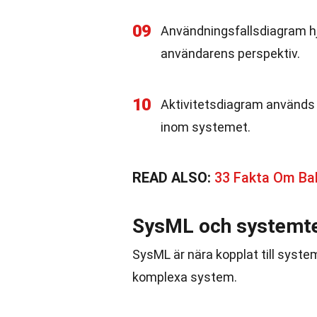
09
Användningsfallsdiagram hjä
användarens perspektiv.
10
Aktivitetsdiagram används f
inom systemet.
READ ALSO:
33 Fakta Om Ba
SysML och systemt
SysML är nära kopplat till syste
komplexa system.