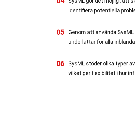
04
SysML gör det möjligt att sk
identifiera potentiella prob
05
Genom att använda SysML ka
underlättar för alla inbland
06
SysML stöder olika typer av
vilket ger flexibilitet i hur