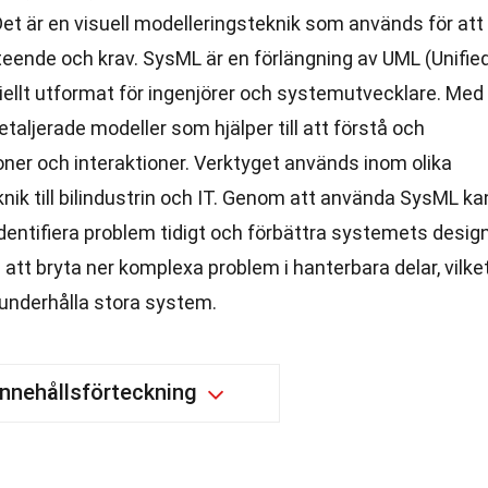
t är en visuell modelleringsteknik som används för att
teende och krav. SysML är en förlängning av UML (Unifie
ellt utformat för ingenjörer och systemutvecklare. Med
aljerade modeller som hjälper till att förstå och
er och interaktioner. Verktyget används inom olika
knik till bilindustrin och IT. Genom att använda SysML ka
dentifiera problem tidigt och förbättra systemets desig
ll att bryta ner komplexa problem i hanterbara delar, vilke
 underhålla stora system.
Innehållsförteckning