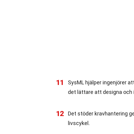
11
SysML hjälper ingenjörer at
det lättare att designa oc
12
Det stöder kravhantering ge
livscykel.