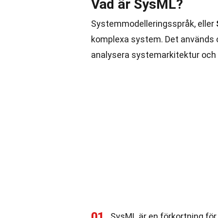
Vad är SysML?
Systemmodelleringsspråk, eller
komplexa system. Det används oft
analysera systemarkitektur och 
01
SysML är en förkortning fö