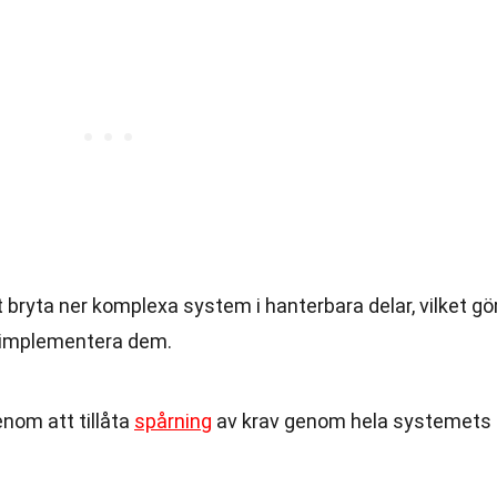
t bryta ner komplexa system i hanterbara delar, vilket gö
h implementera dem.
nom att tillåta
spårning
av krav genom hela systemets