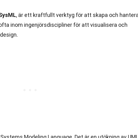
SysML
, är ett kraftfullt verktyg för att skapa och hanter
a inom ingenjörsdiscipliner för att visualisera och
design.
r Systems Modeling Language. Det är en utökning av UM