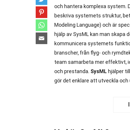
och hantera komplexa system. De
beskriva systemets struktur, be
Modeling Language) och är speci
hjälp av SysML kan man skapa det
kommunicera systemets funktion
branscher, från flyg- och rymdte
team samarbeta mer effektivt, i
och prestanda.
SysML
hjälper ti
gör det enklare att utveckla och