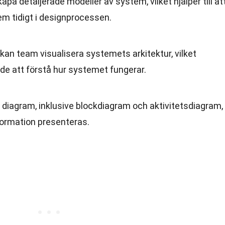
apa detaljerade modeller av system, vilket hjälper till at
lem tidigt i designprocessen.
n team visualisera systemets arkitektur, vilket
ade att förstå hur systemet fungerar.
 diagram, inklusive blockdiagram och aktivitetsdiagram,
 information presenteras.