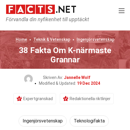
Förvandla din nyfikenhet till upptäckt
Home
Teknik & Vetenskap
Ingenjörsvetenskap
38 Fakta Om K-närmaste
Grannar
Skriven Av:
Jannelle Wolf
Modified & Updated:
19 Dec 2024
Expertgranskad
Redaktionella riktlinjer
Ingenjörsvetenskap
Teknologifakta