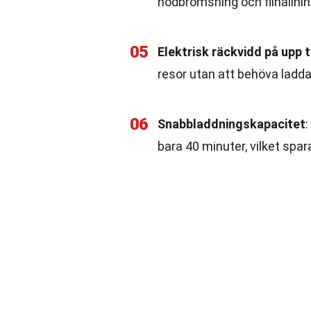
nödbromsning och filhållni
05
Elektrisk räckvidd på upp t
resor utan att behöva ladda
06
Snabbladdningskapacitet
:
bara 40 minuter, vilket spara