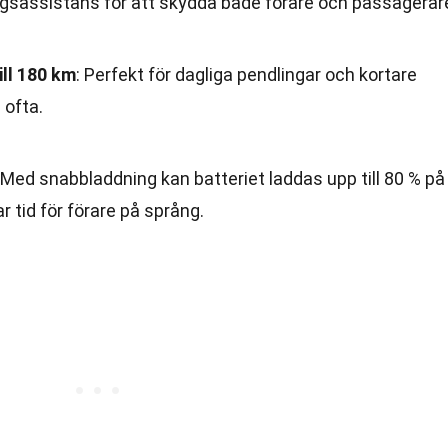
ngsassistans för att skydda både förare och passagerar
ill 180 km
: Perfekt för dagliga pendlingar och kortare
 ofta.
 Med snabbladdning kan batteriet laddas upp till 80 % på
r tid för förare på språng.