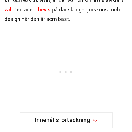
stil och exklusivitet, är Zenvo TS1 GT ett självklart
val
. Den är ett
bevis
på dansk ingenjörskonst och
design när den är som bäst.
Innehållsförteckning