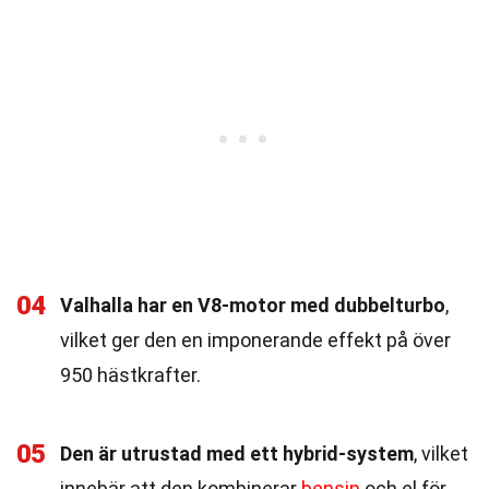
04
Valhalla har en V8-motor med dubbelturbo
,
vilket ger den en imponerande effekt på över
950 hästkrafter.
05
Den är utrustad med ett hybrid-system
, vilket
innebär att den kombinerar
bensin
och el för