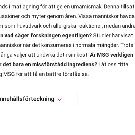
ds i matlagning för att ge en umamismak. Denna tillsat
kussioner och myter genom åren. Vissa människor hävda
m som huvudvärk och allergiska reaktioner, medan andr
n vad säger forskningen egentligen?
Studier har visat
 människor när det konsumeras i normala mängder. Trots
nga väljer att undvika det i sin kost.
Är MSG verkligen
 är det bara en missförstådd ingrediens?
Låt oss titta
 MSG för att få en bättre förståelse.
Innehållsförteckning