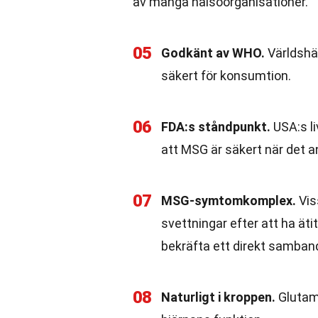
av många hälsoorganisationer.
05
Godkänt av WHO.
Världshä
säkert för konsumtion.
06
FDA:s ståndpunkt.
USA:s l
att MSG är säkert när det 
07
MSG-symtomkomplex.
Vis
svettningar efter att ha ät
bekräfta ett direkt samban
08
Naturligt i kroppen.
Glutama