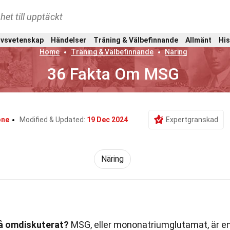
het till upptäckt
ivsvetenskap
Händelser
Träning & Välbefinnande
Allmänt
His
Home
Träning & Välbefinnande
Näring
36 Fakta Om MSG
one
Modified & Updated:
19 Dec 2024
Expertgranskad
Näring
så omdiskuterat?
MSG, eller mononatriumglutamat, är e