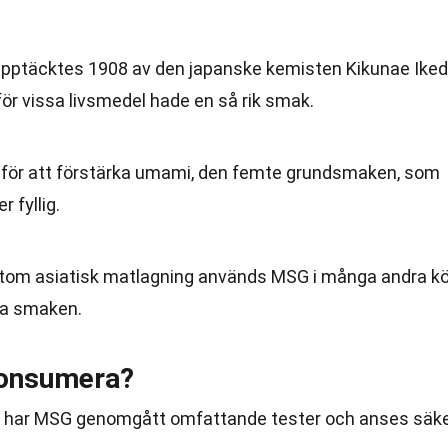
ptäcktes 1908 av den japanske kemisten Kikunae Ike
för vissa livsmedel hade en så rik smak.
för att förstärka umami, den femte grundsmaken, som
r fyllig.
tom asiatisk matlagning används MSG i många andra k
tra smaken.
konsumera?
t har MSG genomgått omfattande tester och anses säk