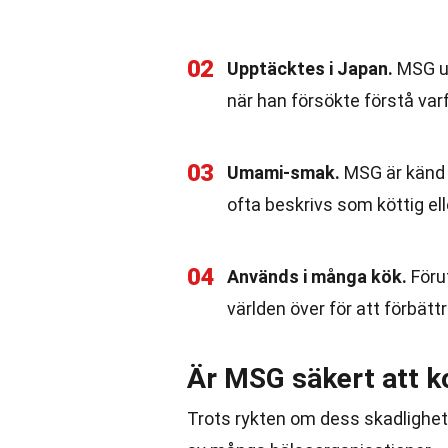
02
Upptäcktes i Japan.
MSG up
när han försökte förstå var
03
Umami-smak.
MSG är känd 
ofta beskrivs som köttig elle
04
Används i många kök.
Föru
världen över för att förbät
Är MSG säkert att 
Trots rykten om dess skadlighe