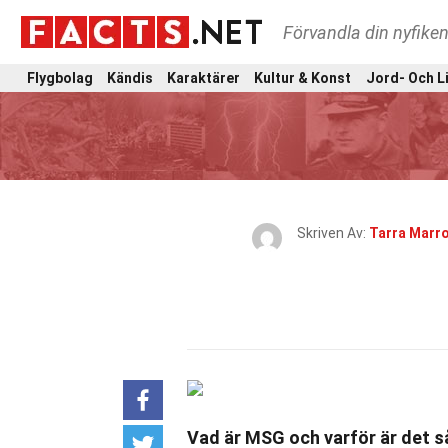
Förvandla din nyfiken
Flygbolag
Kändis
Karaktärer
Kultur & Konst
Jord- Och L
Skriven Av:
Tarra Marr
Vad är MSG och varför är det 