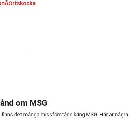
onÃ¤rtskocka
stånd om MSG
 finns det många missförstånd kring MSG. Här är några