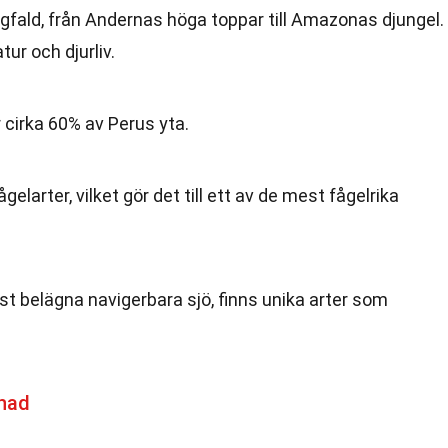
ngfald, från Andernas höga toppar till Amazonas djungel.
ur och djurliv.
cirka 60% av Perus yta.
ågelarter, vilket gör det till ett av de mest fågelrika
gst belägna navigerbara sjö, finns unika arter som
had