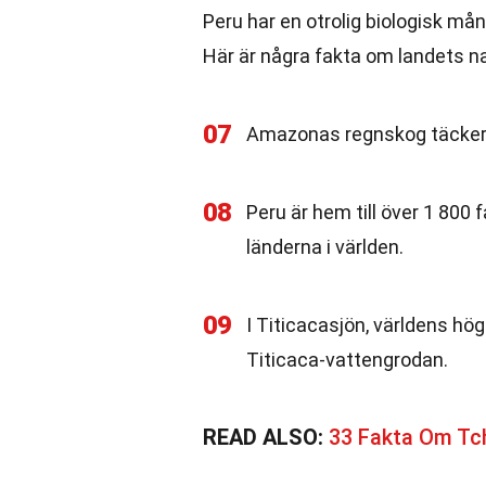
Peru har en otrolig biologisk må
Här är några fakta om landets nat
07
Amazonas regnskog täcker 
08
Peru är hem till över 1 800 f
länderna i världen.
09
I Titicacasjön, världens hö
Titicaca-vattengrodan.
READ ALSO:
33 Fakta Om Tc