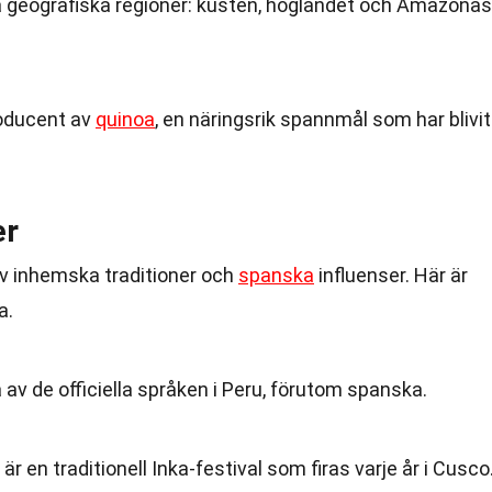
a geografiska regioner: kusten, höglandet och Amazonas
roducent av
quinoa
, en näringsrik spannmål som har blivit
er
 av inhemska traditioner och
spanska
influenser. Här är
a.
v de officiella språken i Peru, förutom spanska.
, är en traditionell Inka-festival som firas varje år i Cusco