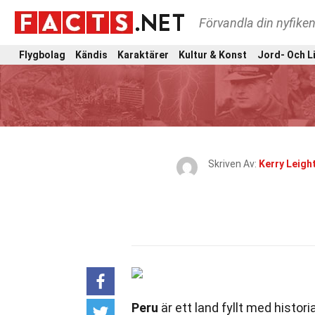
Förvandla din nyfiken
Flygbolag
Kändis
Karaktärer
Kultur & Konst
Jord- Och L
Skriven Av:
Kerry Leigh
Peru
är ett land fyllt med histor