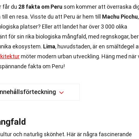
r får du
28 fakta om Peru
som kommer att överraska di
till en resa. Visste du att Peru är hem till
Machu Picchu
,
giska platser? Eller att landet har över 3 000 olika
änt för sin rika biologiska mångfald, med regnskogar, be
r unika ekosystem.
Lima
, huvudstaden, är en smältdegel a
rkitektur
möter modern urban utveckling. Häng med när 
 spännande fakta om Peru!
Innehållsförteckning
ångfald
, kultur och naturlig skönhet. Här är några fascinerande