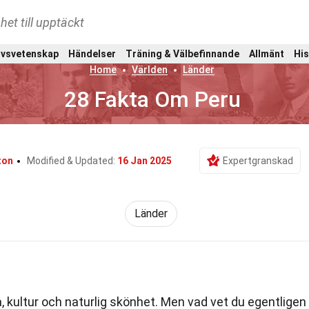
het till upptäckt
ivsvetenskap
Händelser
Träning & Välbefinnande
Allmänt
His
Home
Världen
Länder
28 Fakta Om Peru
ton
Modified & Updated:
16 Jan 2025
Expertgranskad
Länder
ia, kultur och naturlig skönhet. Men vad vet du egentligen