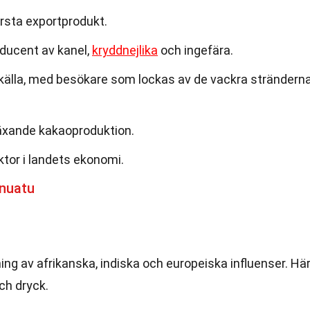
rsta exportprodukt.
oducent av kanel,
kryddnejlika
och ingefära.
tkälla, med besökare som lockas av de vackra strändern
äxande kakaoproduktion.
ktor i landets ekonomi.
nuatu
ng av afrikanska, indiska och europeiska influenser. Hä
ch dryck.