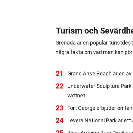
Turism och Sevärdh
Grenada är en populär turistdes
några fakta om vad man kan gör
21
Grand Anse Beach är en av 
22
Underwater Sculpture Park 
vattnet.
23
Fort George erbjuder en fan
24
Levera National Park är et
River Antoine Rum Distillery