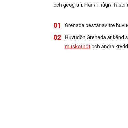
och geografi. Här är några fasc
01
Grenada består av tre huvud
02
Huvudön Grenada är känd so
muskotnöt
och andra krydd