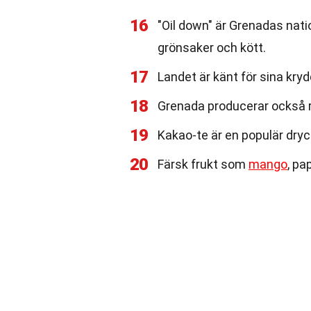
16
"Oil down" är Grenadas natio
grönsaker och kött.
17
Landet är känt för sina kr
18
Grenada producerar också ro
19
Kakao-te är en populär dryck
20
Färsk frukt som
mango
, pa