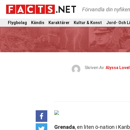
Förvandla din nyfiken
Flygbolag
Kändis
Karaktärer
Kultur & Konst
Jord- Och L
Skriven Av:
Alyssa Love
Grenada
, en liten ö-nation i Kar