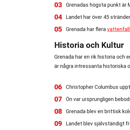
03
Grenadas högsta punkt är M
04
Landet har över 45 stränder
05
Grenada har flera
vattenfall
Historia och Kultur
Grenada har en rik historia och 
är några intressanta historiska o
06
Christopher Columbus upptä
07
Ön var ursprungligen bebodd
08
Grenada blev en brittisk kol
09
Landet blev självständigt f