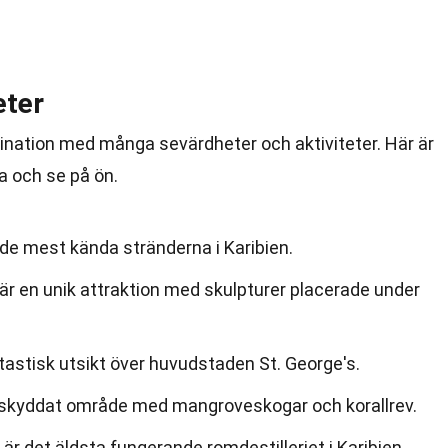
eter
tination med många sevärdheter och aktiviteter. Här är
a och se på ön.
de mest kända stränderna i Karibien.
är en unik attraktion med skulpturer placerade under
tastisk utsikt över huvudstaden St. George's.
t skyddat område med mangroveskogar och korallrev.
 är det äldsta fungerande romdestilleriet i Karibien.