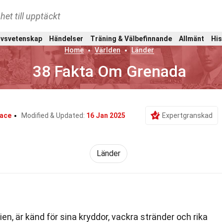
het till upptäckt
ivsvetenskap
Händelser
Träning & Välbefinnande
Allmänt
His
Home
Världen
Länder
38 Fakta Om Grenada
lace
Modified & Updated:
16 Jan 2025
Expertgranskad
Länder
ibien, är känd för sina kryddor, vackra stränder och rika