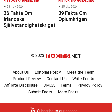
HISTORISKA HÄNDELSER
HISTORISKA HÄNDELSER
28 nov 2024
25 okt 2024
36 Fakta Om
39 Fakta Om
Irländska
Opiumkrigen
Självständighetskriget
© 2023
About Us
Editorial Policy
Meet the Team
Product Review
Contact Us
Write For Us
Affiliate Disclosure
DMCA
Terms
Privacy Policy
Submit Facts
More Facts
Subscribe to our channel