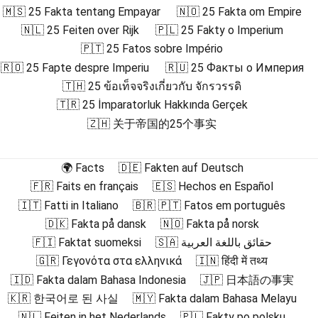
🇲🇸 25 Fakta tentang Empayar
🇳🇴 25 Fakta om Empire
🇳🇱 25 Feiten over Rijk
🇵🇱 25 Fakty o Imperium
🇵🇹 25 Fatos sobre Império
🇷🇴 25 Fapte despre Imperiu
🇷🇺 25 Факты о Империя
🇹🇭 25 ข้อเท็จจริงเกี่ยวกับ จักรวรรดิ
🇹🇷 25 İmparatorluk Hakkında Gerçek
🇿🇭 关于帝国的25个事实
🌍 Facts
🇩🇪 Fakten auf Deutsch
🇫🇷 Faits en français
🇪🇸 Hechos en Español
🇮🇹 Fatti in Italiano
🇧🇷 🇵🇹 Fatos em português
🇩🇰 Fakta på dansk
🇳🇴 Fakta på norsk
🇫🇮 Faktat suomeksi
🇸🇦 حقائق باللغة العربية
🇬🇷 Γεγονότα στα ελληνικά
🇮🇳 हिंदी में तथ्य
🇮🇩 Fakta dalam Bahasa Indonesia
🇯🇵 日本語の事実
🇰🇷 한국어로 된 사실
🇲🇾 Fakta dalam Bahasa Melayu
🇳🇱 Feiten in het Nederlands
🇵🇱 Fakty po polsku