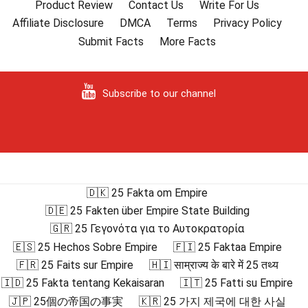
Product Review
Contact Us
Write For Us
Affiliate Disclosure
DMCA
Terms
Privacy Policy
Submit Facts
More Facts
Subscribe to our channel
🇩🇰 25 Fakta om Empire
🇩🇪 25 Fakten über Empire State Building
🇬🇷 25 Γεγονότα για το Αυτοκρατορία
🇪🇸 25 Hechos Sobre Empire
🇫🇮 25 Faktaa Empire
🇫🇷 25 Faits sur Empire
🇭🇮 साम्राज्य के बारे में 25 तथ्य
🇮🇩 25 Fakta tentang Kekaisaran
🇮🇹 25 Fatti su Empire
🇯🇵 25個の帝国の事実
🇰🇷 25 가지 제국에 대한 사실