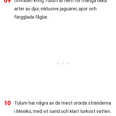
09
Området kring Tulum är hem för många olika
arter av djur, inklusive jaguarer, apor och
färgglada fåglar.
10
Tulum har några av de mest orörda stränderna
i Mexiko, med vit sand och klart turkost vatten.