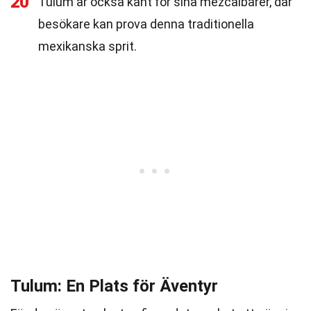
20
Tulum är också känt för sina mezcalbarer, där
besökare kan prova denna traditionella
mexikanska sprit.
Tulum: En Plats för Äventyr