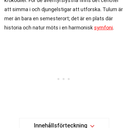
krokodiler. För de äventyrslystna finns det cenoter
att simma i och djungelstigar att utforska. Tulum är
mer än bara en semesterort; det är en plats där
historia och natur möts i en harmonisk
symfoni
.
Innehållsförteckning