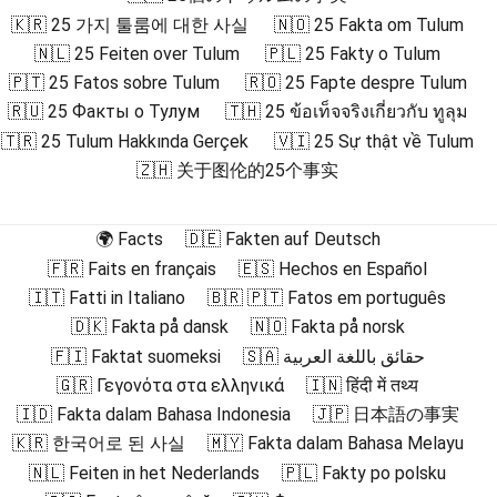
🇰🇷 25 가지 툴룸에 대한 사실
🇳🇴 25 Fakta om Tulum
🇳🇱 25 Feiten over Tulum
🇵🇱 25 Fakty o Tulum
🇵🇹 25 Fatos sobre Tulum
🇷🇴 25 Fapte despre Tulum
🇷🇺 25 Факты о Тулум
🇹🇭 25 ข้อเท็จจริงเกี่ยวกับ ทูลุม
🇹🇷 25 Tulum Hakkında Gerçek
🇻🇮 25 Sự thật về Tulum
🇿🇭 关于图伦的25个事实
🌍 Facts
🇩🇪 Fakten auf Deutsch
🇫🇷 Faits en français
🇪🇸 Hechos en Español
🇮🇹 Fatti in Italiano
🇧🇷 🇵🇹 Fatos em português
🇩🇰 Fakta på dansk
🇳🇴 Fakta på norsk
🇫🇮 Faktat suomeksi
🇸🇦 حقائق باللغة العربية
🇬🇷 Γεγονότα στα ελληνικά
🇮🇳 हिंदी में तथ्य
🇮🇩 Fakta dalam Bahasa Indonesia
🇯🇵 日本語の事実
🇰🇷 한국어로 된 사실
🇲🇾 Fakta dalam Bahasa Melayu
🇳🇱 Feiten in het Nederlands
🇵🇱 Fakty po polsku