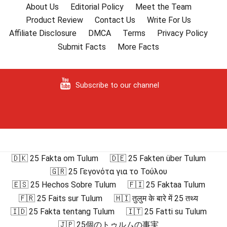
About Us
Editorial Policy
Meet the Team
Product Review
Contact Us
Write For Us
Affiliate Disclosure
DMCA
Terms
Privacy Policy
Submit Facts
More Facts
Subscribe to our channel
🇩🇰 25 Fakta om Tulum
🇩🇪 25 Fakten über Tulum
🇬🇷 25 Γεγονότα για το Τούλου
🇪🇸 25 Hechos Sobre Tulum
🇫🇮 25 Faktaa Tulum
🇫🇷 25 Faits sur Tulum
🇭🇮 तुलुम के बारे में 25 तथ्य
🇮🇩 25 Fakta tentang Tulum
🇮🇹 25 Fatti su Tulum
🇯🇵 25個のトゥルムの事実