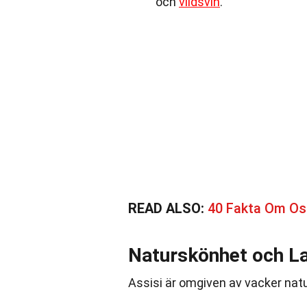
och
vildsvin
.
READ ALSO:
40 Fakta Om Os
Naturskönhet och L
Assisi är omgiven av vacker nat