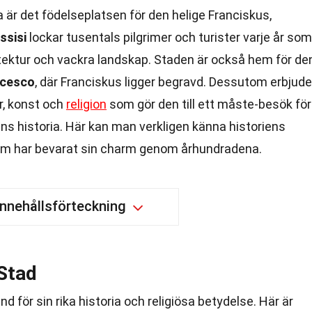
a är det födelseplatsen för den helige Franciskus,
ssisi
lockar tusentals pilgrimer och turister varje år som
itektur och vackra landskap. Staden är också hem för de
ncesco
, där Franciskus ligger begravd. Dessutom erbjude
r, konst och
religion
som gör den till ett måste-besök för
ens historia. Här kan man verkligen känna historiens
som har bevarat sin charm genom århundradena.
Innehållsförteckning
 Stad
känd för sin rika historia och religiösa betydelse. Här är