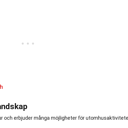
h
andskap
ur och erbjuder många möjligheter för utomhusaktivitete