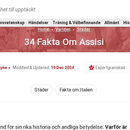
het till upptäckt
ivsvetenskap
Händelser
Träning & Välbefinnande
Allmänt
His
Home
Världen
Städer
34 Fakta Om Assisi
ayne
Modified & Updated:
19 Dec 2024
Expertgranskad
Städer
Fakta om Italien
känd för sin rika historia och andliga betydelse.
Varför är