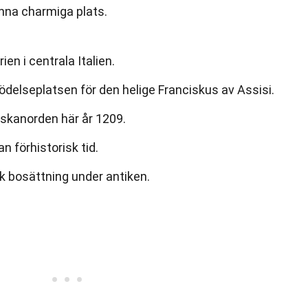
nna charmiga plats.
ien i centrala Italien.
delseplatsen för den helige Franciskus av Assisi.
skanorden här år 1209.
n förhistorisk tid.
k bosättning under antiken.