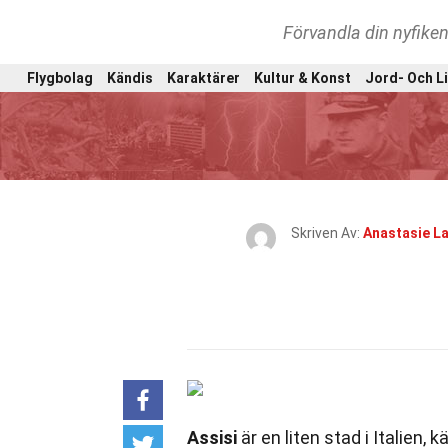
Förvandla din nyfiken
Flygbolag
Kändis
Karaktärer
Kultur & Konst
Jord- Och L
Skriven Av:
Anastasie L
Assisi
är en liten stad i Italien, 