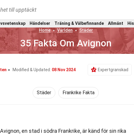
het till upptäckt
ivsvetenskap
Händelser
Träning & Välbefinnande
Allmänt
His
Home
Världen
Städer
35 Fakta Om Avignon
ten
Modified & Updated:
08 Nov 2024
Expertgranskad
Städer
Frankrike Fakta
Avignon, en stad i södra Frankrike, är känd för sin rika