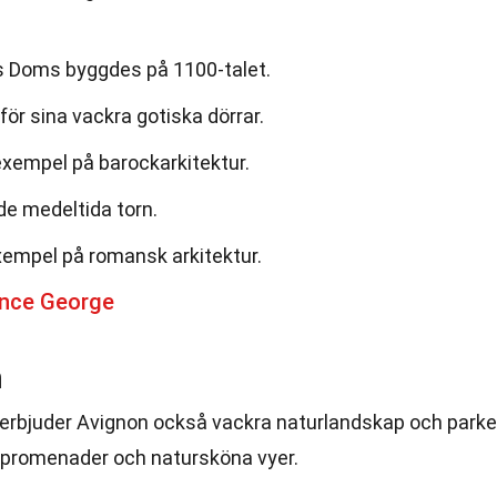
 Doms byggdes på 1100-talet.
för sina vackra gotiska dörrar.
exempel på barockarkitektur.
de medeltida torn.
exempel på romansk arkitektur.
ince George
n
r, erbjuder Avignon också vackra naturlandskap och parke
 promenader och natursköna vyer.