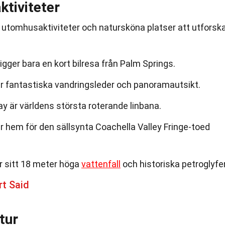
tiviteter
utomhusaktiviteter och natursköna platser att utforska
igger bara en kort bilresa från Palm Springs.
r fantastiska vandringsleder och panoramautsikt.
y är världens största roterande linbana.
r hem för den sällsynta Coachella Valley Fringe-toed
r sitt 18 meter höga
vattenfall
och historiska petroglyfer
t Said
tur