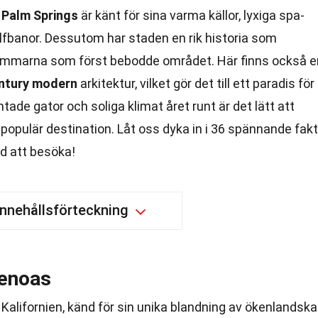
?
Palm Springs
är känt för sina varma källor, lyxiga spa-
lfbanor. Dessutom har staden en rik historia som
nstammarna som först bebodde området. Här finns också e
ntury modern
arkitektur, vilket gör det till ett paradis för
ade gator och soliga klimat året runt är det lätt att
 populär destination. Låt oss dyka in i 36 spännande fak
d att besöka!
Innehållsförteckning
kenoas
i Kalifornien, känd för sin unika blandning av ökenlandsk