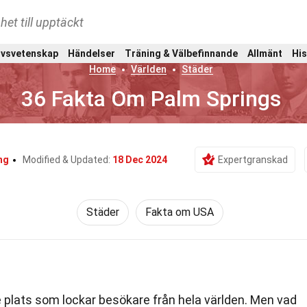
het till upptäckt
ivsvetenskap
Händelser
Träning & Välbefinnande
Allmänt
His
Home
Världen
Städer
36 Fakta Om Palm Springs
ng
Modified & Updated:
18 Dec 2024
Expertgranskad
Städer
Fakta om USA
 plats som lockar besökare från hela världen. Men vad