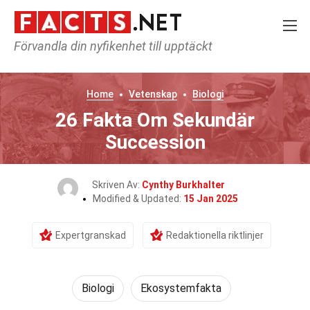
Förvandla din nyfikenhet till upptäckt
Home
Vetenskap
Biologi
26 Fakta Om Sekundär
Succession
Skriven Av:
Cynthy Burkhalter
Modified & Updated:
15 Jan 2025
Expertgranskad
Redaktionella riktlinjer
Biologi
Ekosystemfakta