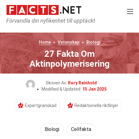
Förvandla din nyfikenhet till upptäckt
Home
Vetenskap
Biologi
27 Fakta Om
Aktinpolymerisering
Skriven Av:
Rory Reinhold
Modified & Updated:
15 Jan 2025
Expertgranskad
Redaktionella riktlinjer
Biologi
Cellfakta