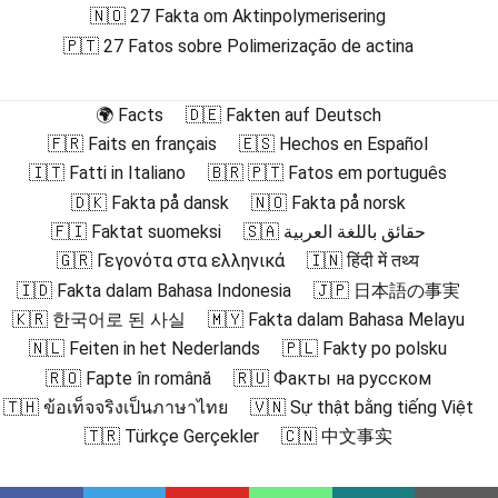
🇳🇴 27 Fakta om Aktinpolymerisering
🇵🇹 27 Fatos sobre Polimerização de actina
🌍 Facts
🇩🇪 Fakten auf Deutsch
🇫🇷 Faits en français
🇪🇸 Hechos en Español
🇮🇹 Fatti in Italiano
🇧🇷 🇵🇹 Fatos em português
🇩🇰 Fakta på dansk
🇳🇴 Fakta på norsk
🇫🇮 Faktat suomeksi
🇸🇦 حقائق باللغة العربية
🇬🇷 Γεγονότα στα ελληνικά
🇮🇳 हिंदी में तथ्य
🇮🇩 Fakta dalam Bahasa Indonesia
🇯🇵 日本語の事実
🇰🇷 한국어로 된 사실
🇲🇾 Fakta dalam Bahasa Melayu
🇳🇱 Feiten in het Nederlands
🇵🇱 Fakty po polsku
🇷🇴 Fapte în română
🇷🇺 Факты на русском
🇹🇭 ข้อเท็จจริงเป็นภาษาไทย
🇻🇳 Sự thật bằng tiếng Việt
🇹🇷 Türkçe Gerçekler
🇨🇳 中文事实