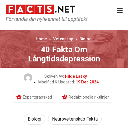
Förvandla din nyfikenhet till upptäckt
Home
Vetenskap
Biologi
40 Fakta Om
Långtidsdepression
Skriven Av:
Hilde Lasky
Modified & Updated:
19 Dec 2024
Expertgranskad
Redaktionella riktlinjer
Biologi
Neurovetenskap Fakta