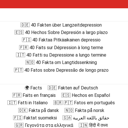
🇩🇪 40 Fakten über Langzeitdepression
🇪🇸 40 Hechos Sobre Depresión a largo plazo
🇫🇮 40 Faktaa Pitkäaikainen depressio
🇫🇷 40 Faits sur Dépression à long terme
🇮🇹 40 Fatti su Depressione a lungo termine
🇳🇴 40 Fakta om Langtidssenkning
🇵🇹 40 Fatos sobre Depressão de longo prazo
🌍 Facts
🇩🇪 Fakten auf Deutsch
🇫🇷 Faits en français
🇪🇸 Hechos en Español
🇮🇹 Fatti in Italiano
🇧🇷 🇵🇹 Fatos em português
🇩🇰 Fakta på dansk
🇳🇴 Fakta på norsk
🇫🇮 Faktat suomeksi
🇸🇦 حقائق باللغة العربية
🇬🇷 Γεγονότα στα ελληνικά
🇮🇳 हिंदी में तथ्य