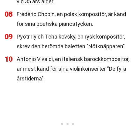
vid 35 års ålder.
08
Frédéric Chopin, en polsk kompositör, är känd
för sina poetiska pianostycken.
09
Pyotr Ilyich Tchaikovsky, en rysk kompositör,
skrev den berömda baletten "Nötknäpparen".
10
Antonio Vivaldi, en italiensk barockkompositör,
är mest känd för sina violinkonserter "De fyra
årstiderna".