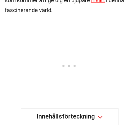
som kommer att ge dig en djupare
insikt
i denna
fascinerande värld.
Innehållsförteckning