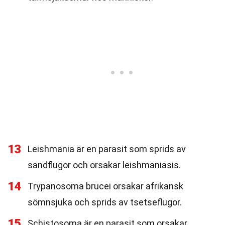
13
Leishmania är en parasit som sprids av
sandflugor och orsakar leishmaniasis.
14
Trypanosoma brucei orsakar afrikansk
sömnsjuka och sprids av tsetseflugor.
15
Schistosoma är en parasit som orsakar