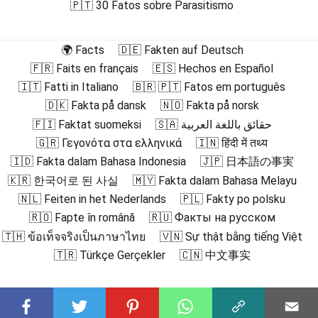
🇵🇹 30 Fatos sobre Parasitismo
🌍 Facts
🇩🇪 Fakten auf Deutsch
🇫🇷 Faits en français
🇪🇸 Hechos en Español
🇮🇹 Fatti in Italiano
🇧🇷 🇵🇹 Fatos em português
🇩🇰 Fakta på dansk
🇳🇴 Fakta på norsk
🇫🇮 Faktat suomeksi
🇸🇦 حقائق باللغة العربية
🇬🇷 Γεγονότα στα ελληνικά
🇮🇳 हिंदी में तथ्य
🇮🇩 Fakta dalam Bahasa Indonesia
🇯🇵 日本語の事実
🇰🇷 한국어로 된 사실
🇲🇾 Fakta dalam Bahasa Melayu
🇳🇱 Feiten in het Nederlands
🇵🇱 Fakty po polsku
🇷🇴 Fapte în română
🇷🇺 Факты на русском
🇹🇭 ข้อเท็จจริงเป็นภาษาไทย
🇻🇳 Sự thật bằng tiếng Việt
🇹🇷 Türkçe Gerçekler
🇨🇳 中文事实