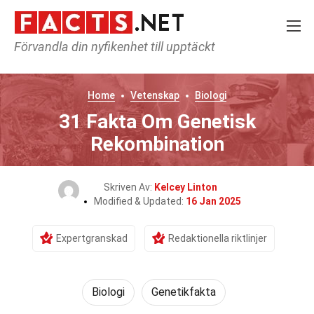
Förvandla din nyfikenhet till upptäckt
Home
Vetenskap
Biologi
31 Fakta Om Genetisk
Rekombination
Skriven Av:
Kelcey Linton
Modified & Updated:
16 Jan 2025
Expertgranskad
Redaktionella riktlinjer
Biologi
Genetikfakta