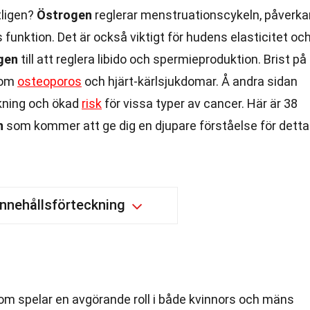
tligen?
Östrogen
reglerar menstruationscykeln, påverka
s funktion. Det är också viktigt för hudens elasticitet oc
gen
till att reglera libido och spermieproduktion. Brist på
 som
osteoporos
och hjärt-kärlsjukdomar. Å andra sidan
ökning och ökad
risk
för vissa typer av cancer. Här är 38
n
som kommer att ge dig en djupare förståelse för detta
Innehållsförteckning
som spelar en avgörande roll i både kvinnors och mäns