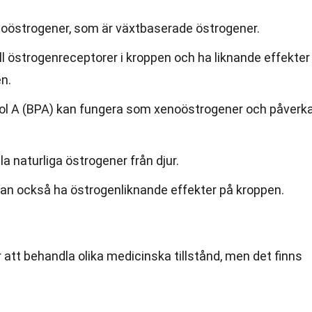
ytoöstrogener, som är växtbaserade östrogener.
ll östrogenreceptorer i kroppen och ha liknande effekter
n.
nol A (BPA) kan fungera som xenoöstrogener och påverk
a naturliga östrogener från djur.
n också ha östrogenliknande effekter på kroppen.
att behandla olika medicinska tillstånd, men det finns