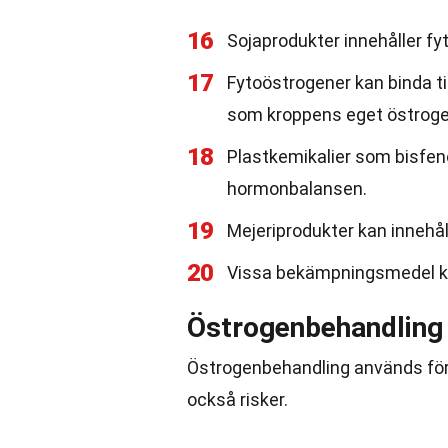
16
Sojaprodukter innehåller f
17
Fytoöstrogener kan binda ti
som kroppens eget östroge
18
Plastkemikalier som bisfe
hormonbalansen.
19
Mejeriprodukter kan innehåll
20
Vissa bekämpningsmedel ka
Östrogenbehandling
Östrogenbehandling används för 
också risker.