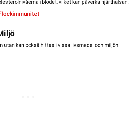
esterolnivåerna i blodet, vilket kan påverka hjärthälsan.
 Flockimmunitet
iljö
n utan kan också hittas i vissa livsmedel och miljön.