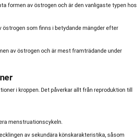
nta formen av östrogen och är den vanligaste typen hos
v östrogen som finns i betydande mängder efter
rmen av östrogen och är mest framträdande under
ner
oner i kroppen. Det påverkar allt från reproduktion till
glera menstruationscykeln.
 utvecklingen av sekundära könskarakteristika, såsom