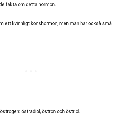
nde fakta om detta hormon.
om ett kvinnligt könshormon, men män har också små
östrogen: östradiol, östron och östriol.