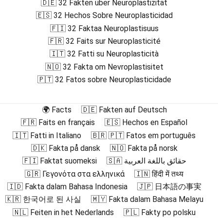
🇩🇪 32 Fakten über Neuroplastizität
🇪🇸 32 Hechos Sobre Neuroplasticidad
🇫🇮 32 Faktaa Neuroplastisuus
🇫🇷 32 Faits sur Neuroplasticité
🇮🇹 32 Fatti su Neuroplasticità
🇳🇴 32 Fakta om Nevroplastisitet
🇵🇹 32 Fatos sobre Neuroplasticidade
🌍 Facts
🇩🇪 Fakten auf Deutsch
🇫🇷 Faits en français
🇪🇸 Hechos en Español
🇮🇹 Fatti in Italiano
🇧🇷 🇵🇹 Fatos em português
🇩🇰 Fakta på dansk
🇳🇴 Fakta på norsk
🇫🇮 Faktat suomeksi
🇸🇦 حقائق باللغة العربية
🇬🇷 Γεγονότα στα ελληνικά
🇮🇳 हिंदी में तथ्य
🇮🇩 Fakta dalam Bahasa Indonesia
🇯🇵 日本語の事実
🇰🇷 한국어로 된 사실
🇲🇾 Fakta dalam Bahasa Melayu
🇳🇱 Feiten in het Nederlands
🇵🇱 Fakty po polsku