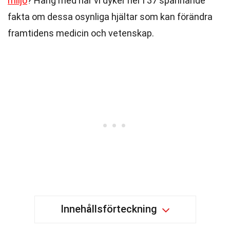
miljö
? Häng med när vi dyker ner i 37 spännande
fakta om dessa osynliga hjältar som kan förändra
framtidens medicin och vetenskap.
Innehållsförteckning