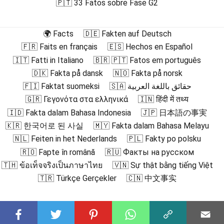
🇵🇹 33 Fatos sobre Fase G2
🌍 Facts
🇩🇪 Fakten auf Deutsch
🇫🇷 Faits en français
🇪🇸 Hechos en Español
🇮🇹 Fatti in Italiano
🇧🇷 🇵🇹 Fatos em português
🇩🇰 Fakta på dansk
🇳🇴 Fakta på norsk
🇫🇮 Faktat suomeksi
🇸🇦 حقائق باللغة العربية
🇬🇷 Γεγονότα στα ελληνικά
🇮🇳 हिंदी में तथ्य
🇮🇩 Fakta dalam Bahasa Indonesia
🇯🇵 日本語の事実
🇰🇷 한국어로 된 사실
🇲🇾 Fakta dalam Bahasa Melayu
🇳🇱 Feiten in het Nederlands
🇵🇱 Fakty po polsku
🇷🇴 Fapte în română
🇷🇺 Факты на русском
🇹🇭 ข้อเท็จจริงเป็นภาษาไทย
🇻🇳 Sự thật bằng tiếng Việt
🇹🇷 Türkçe Gerçekler
🇨🇳 中文事实