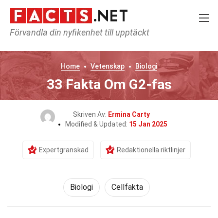
Förvandla din nyfikenhet till upptäckt
Home
Vetenskap
Biologi
33 Fakta Om G2-fas
Skriven Av:
Ermina Carty
Modified & Updated:
15 Jan 2025
Expertgranskad
Redaktionella riktlinjer
Biologi
Cellfakta