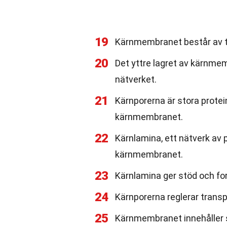
19
Kärnmembranet består av två 
20
Det yttre lagret av kärnme
nätverket.
21
Kärnporerna är stora prote
kärnmembranet.
22
Kärnlamina, ett nätverk av p
kärnmembranet.
23
Kärnlamina ger stöd och f
24
Kärnporerna reglerar trans
25
Kärnmembranet innehåller sp