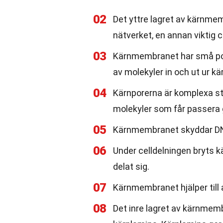
02
Det yttre lagret av kärnme
nätverket, en annan viktig c
03
Kärnmembranet har små pore
av molekyler in och ut ur kä
04
Kärnporerna är komplexa str
molekyler som får passer
05
Kärnmembranet skyddar DNA:
06
Under celldelningen bryts 
delat sig.
07
Kärnmembranet hjälper till
08
Det inre lagret av kärnmemb