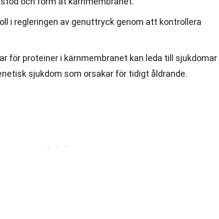
r stöd och form åt kärnmembranet.
l i regleringen av genuttryck genom att kontrollera
r för proteiner i kärnmembranet kan leda till sjukdomar
enetisk sjukdom som orsakar för tidigt åldrande.