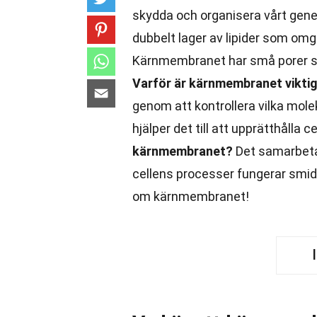
skydda och organisera vårt gene
dubbelt lager av lipider som om
Kärnmembranet har små porer som 
Varför är kärnmembranet vikti
genom att kontrollera vilka mol
hjälper det till att upprätthålla c
kärnmembranet?
Det samarbetar
cellens processer fungerar smidi
om kärnmembranet!