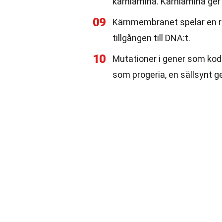
kärnlamina. Kärnlamina ge
09
Kärnmembranet spelar en rol
tillgången till DNA:t.
10
Mutationer i gener som koda
som progeria, en sällsynt g