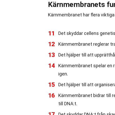
Kärnmembranets fun
Kärnmembranet har flera viktiga 
11
Det skyddar cellens genetis
12
Kärnmembranet reglerar tr
13
Det hjälper till att upprätt
14
Kärnmembranet spelar en ro
igen.
15
Det hjälper till att organis
16
Kärnmembranet bidrar till r
till DNA:t.
17
Det skyddar DNA:t från ska