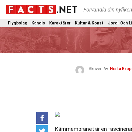
Förvandla din nyfiken
Flygbolag
Kändis
Karaktärer
Kultur & Konst
Jord- Och L
Skriven Av:
Herta Brop
Kärnmembranet är en fascinerand