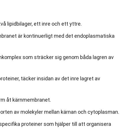
lipidbilager, ett inre och ett yttre.
mbranet är kontinuerligt med det endoplasmatiska
inkomplex som sträcker sig genom båda lagren av
roteiner, täcker insidan av det inre lagret av
orm åt kärnmembranet.
porten av molekyler mellan kärnan och cytoplasman.
ecifika proteiner som hjälper till att organisera