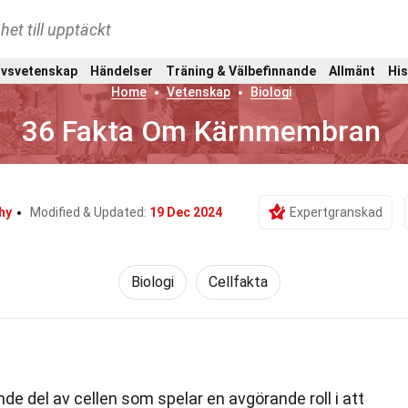
het till upptäckt
ivsvetenskap
Händelser
Träning & Välbefinnande
Allmänt
His
Home
Vetenskap
Biologi
36 Fakta Om Kärnmembran
hy
Modified & Updated:
19 Dec 2024
Expertgranskad
Biologi
Cellfakta
e del av cellen som spelar en avgörande roll i att