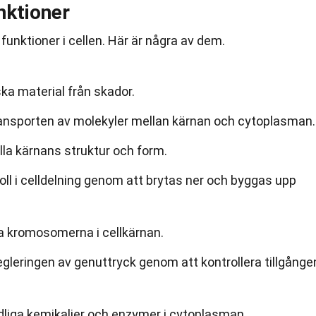
ktioner
funktioner i cellen. Här är några av dem.
ka material från skador.
ansporten av molekyler mellan kärnan och cytoplasman.
hålla kärnans struktur och form.
ll i celldelning genom att brytas ner och byggas upp
era kromosomerna i cellkärnan.
egleringen av genuttryck genom att kontrollera tillgånge
dliga kemikalier och enzymer i cytoplasman.