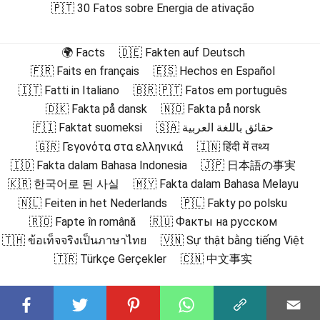
🇵🇹 30 Fatos sobre Energia de ativação
🌍 Facts
🇩🇪 Fakten auf Deutsch
🇫🇷 Faits en français
🇪🇸 Hechos en Español
🇮🇹 Fatti in Italiano
🇧🇷 🇵🇹 Fatos em português
🇩🇰 Fakta på dansk
🇳🇴 Fakta på norsk
🇫🇮 Faktat suomeksi
🇸🇦 حقائق باللغة العربية
🇬🇷 Γεγονότα στα ελληνικά
🇮🇳 हिंदी में तथ्य
🇮🇩 Fakta dalam Bahasa Indonesia
🇯🇵 日本語の事実
🇰🇷 한국어로 된 사실
🇲🇾 Fakta dalam Bahasa Melayu
🇳🇱 Feiten in het Nederlands
🇵🇱 Fakty po polsku
🇷🇴 Fapte în română
🇷🇺 Факты на русском
🇹🇭 ข้อเท็จจริงเป็นภาษาไทย
🇻🇳 Sự thật bằng tiếng Việt
🇹🇷 Türkçe Gerçekler
🇨🇳 中文事实