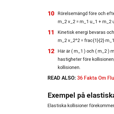
10
Rörelsemängd före och efte
m_2 v_2 = m_1 u_1 + m_2 u
11
Kinetisk energi bevaras och
m_2 v_2^2 = frac{1}{2} m_1
12
Här är ( m_1 ) och ( m_2 ) m
hastigheter före kollisionen
kollisionen.
READ ALSO:
36 Fakta Om Fl
Exempel på elastiska
Elastiska kollisioner förekomme