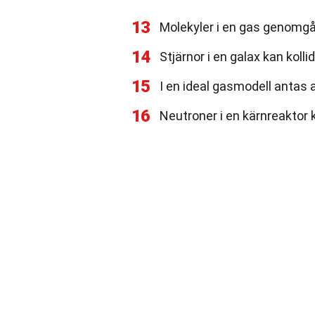
13
Molekyler i en gas genomgår
14
Stjärnor i en galax kan kolli
15
I en ideal gasmodell antas a
16
Neutroner i en kärnreaktor 