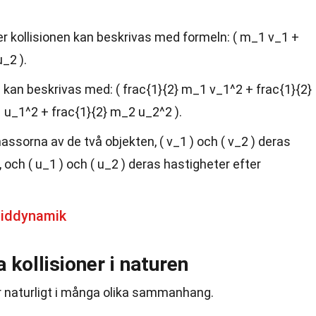
r kollisionen kan beskrivas med formeln: ( m_1 v_1 +
_2 ).
 kan beskrivas med: ( frac{1}{2} m_1 v_1^2 + frac{1}{2}
 u_1^2 + frac{1}{2} m_2 u_2^2 ).
assorna av de två objekten, ( v_1 ) och ( v_2 ) deras
, och ( u_1 ) och ( u_2 ) deras hastigheter efter
uiddynamik
 kollisioner i naturen
r naturligt i många olika sammanhang.