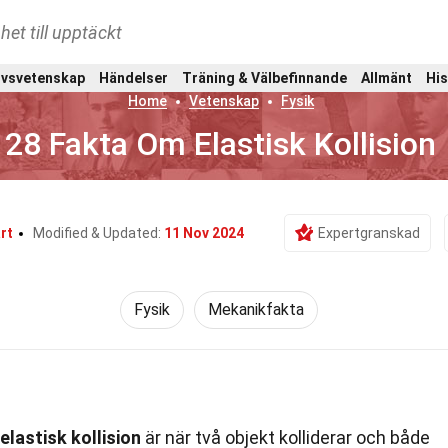
het till upptäckt
ivsvetenskap
Händelser
Träning & Välbefinnande
Allmänt
His
Home
Vetenskap
Fysik
28 Fakta Om Elastisk Kollision
rt
Modified & Updated:
11 Nov 2024
Expertgranskad
Fysik
Mekanikfakta
elastisk kollision
är när två objekt kolliderar och både