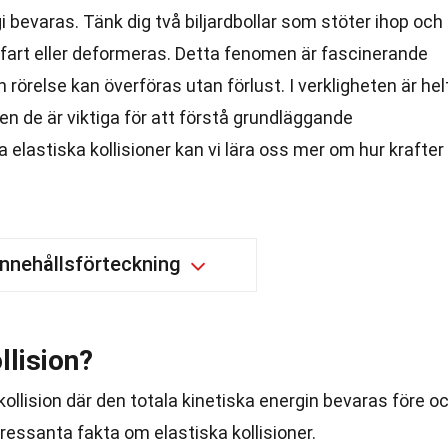
 bevaras. Tänk dig två biljardbollar som stöter ihop och
ra fart eller deformeras. Detta fenomen är fascinerande
 rörelse kan överföras utan förlust. I verkligheten är hel
men de är viktiga för att förstå grundläggande
 elastiska kollisioner kan vi lära oss mer om hur krafter
Innehållsförteckning
llision?
 kollision där den totala kinetiska energin bevaras före o
ntressanta fakta om elastiska kollisioner.