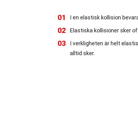
01
I en elastisk kollision bev
02
Elastiska kollisioner sker 
03
I verkligheten är helt elast
alltid sker.