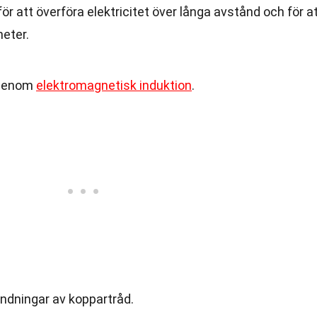
för att överföra elektricitet över långa avstånd och för a
heter.
 genom
elektromagnetisk induktion
.
lindningar av koppartråd.