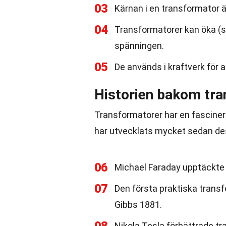
03
Kärnan i en transformator är 
04
Transformatorer kan öka (s
spänningen.
05
De används i kraftverk för at
Historien bakom tr
Transformatorer har en fascineran
har utvecklats mycket sedan des
06
Michael Faraday upptäckte 
07
Den första praktiska trans
Gibbs 1881.
Nikola Tesla förbättrade tr