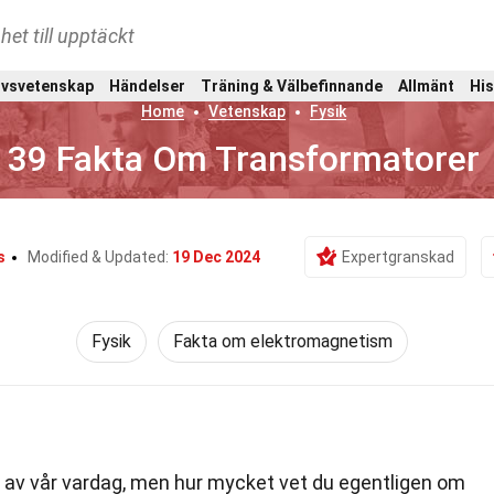
het till upptäckt
ivsvetenskap
Händelser
Träning & Välbefinnande
Allmänt
His
Home
Vetenskap
Fysik
39 Fakta Om Transformatorer
s
Modified & Updated:
19 Dec 2024
Expertgranskad
Fysik
Fakta om elektromagnetism
el av vår vardag, men hur mycket vet du egentligen om