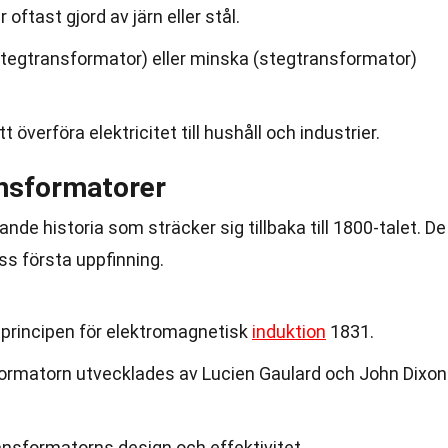
oftast gjord av järn eller stål.
tegtransformator) eller minska (stegtransformator)
t överföra elektricitet till hushåll och industrier.
ansformatorer
de historia som sträcker sig tillbaka till 1800-talet. De
s första uppfinning.
principen för elektromagnetisk
induktion
1831.
formatorn utvecklades av Lucien Gaulard och John Dixon
ansformatorns design och effektivitet.