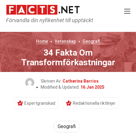
Förvandla din nyfikenhet till upptäckt
Home
Vetenskap
Geografi
34 Fakta Om
Transformförkastningar
Skriven Av:
Catherina Barrios
Modified & Updated:
16 Jan 2025
Expertgranskad
Redaktionella riktlinjer
Geografi