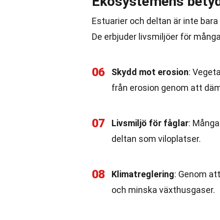
Ekosystemens betyd
Estuarier och deltan är inte bar
De erbjuder livsmiljöer för mång
06
Skydd mot erosion
: Vegeta
från erosion genom att däm
07
Livsmiljö för fåglar
: Många 
deltan som viloplatser.
08
Klimatreglering
: Genom att
och minska växthusgaser.