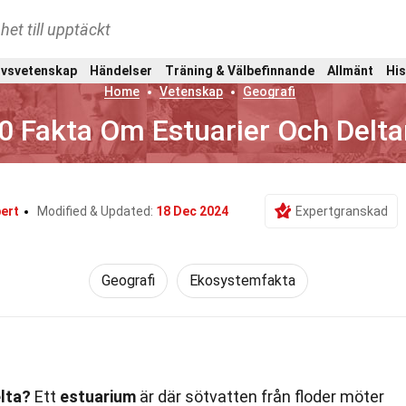
het till upptäckt
ivsvetenskap
Händelser
Träning & Välbefinnande
Allmänt
His
Home
Vetenskap
Geografi
0 Fakta Om Estuarier Och Delta
bert
Modified & Updated:
18 Dec 2024
Expertgranskad
Geografi
Ekosystemfakta
elta?
Ett
estuarium
är där sötvatten från floder möter