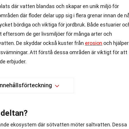
plats där vatten blandas och skapar en unik miljö för
mråden där floder delar upp sig i flera grenar innan de n
ket bördiga och viktiga för jordbruk. Både estuarier oc
t eftersom de ger livsmiljöer för många arter och
r vatten. De skyddar också kuster från
erosion
och hjälper
rsvämningar. Att förstå dessa områden är viktigt för att
de erbjuder.
Innehållsförteckning
 deltan?
rande ekosystem där sötvatten möter saltvatten. Dessa