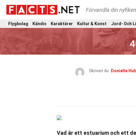
Förvandla din nyfiken
Flygbolag
Kändis
Karaktärer
Kultur & Konst
Jord- Och L
4
Skriven Av:
Donielle Hu
Vad är ett estuarium och ett d