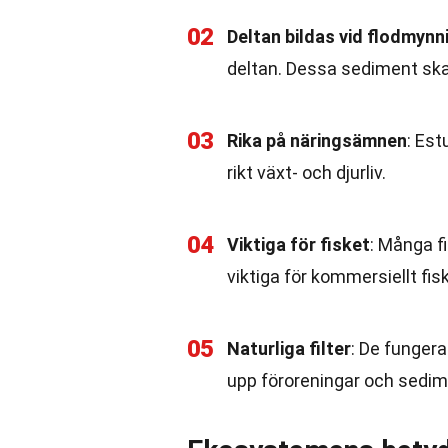
02
Deltan bildas vid flodmynn
deltan. Dessa sediment sk
03
Rika på näringsämnen
: Est
rikt växt- och djurliv.
04
Viktiga för fisket
: Många f
viktiga för kommersiellt fis
05
Naturliga filter
: De fungera
upp föroreningar och sedim