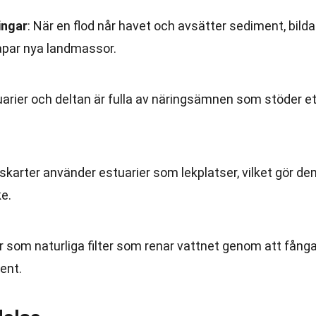
ingar
: När en flod når havet och avsätter sediment, bild
apar nya landmassor.
uarier och deltan är fulla av näringsämnen som stöder et
iskarter använder estuarier som lekplatser, vilket gör d
ke.
r som naturliga filter som renar vattnet genom att fång
ent.