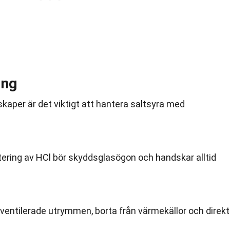
ing
kaper är det viktigt att hantera saltsyra med
ntering av HCl bör skyddsglasögon och handskar alltid
älventilerade utrymmen, borta från värmekällor och direkt