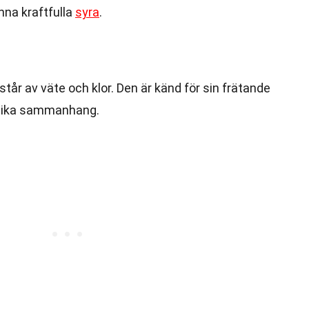
na kraftfulla
syra
.
tår av väte och klor. Den är känd för sin frätande
lika sammanhang.