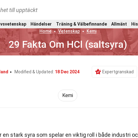
het till upptäckt
ivsvetenskap
Händelser
Träning & Välbefinnande
Allmänt
His
Home
Vetenskap
Kemi
29 Fakta Om HCl (saltsyra)
land
Modified & Updated:
18 Dec 2024
Expertgranskad
Kemi
är en stark syra som spelar en viktig roll i både industri o