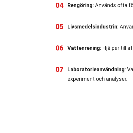
04
Rengöring
: Används ofta fö
05
Livsmedelsindustrin
: Anvä
06
Vattenrening
: Hjälper till 
07
Laboratorieanvändning
: V
experiment och analyser.