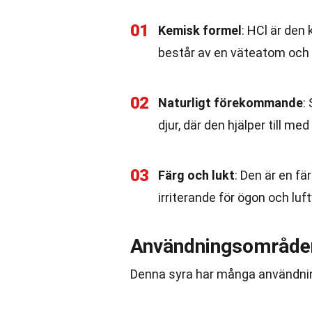
01
Kemisk formel
: HCl är den 
består av en väteatom och 
02
Naturligt förekommande
:
djur, där den hjälper till m
03
Färg och lukt
: Den är en f
irriterande för ögon och luf
Användningsområden
Denna syra har många användning