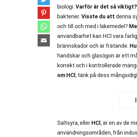
biologi.
Varför är det så viktigt?
bakterier.
Visste du att
denna sy
och till och med i läkemedel?
Men
användbarhet kan HCl vara farligt
brännskador och är frätande.
Hu
handskar och glasögon är ett må
korrekt och i kontrollerade mäng
om HCl
, tänk på dess mångsidig
Saltsyra, eller
HCl
, är en av de 
användningsområden, från industr