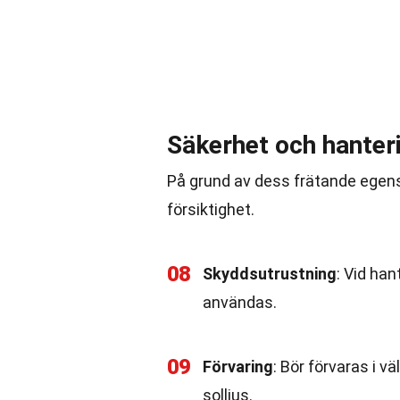
Säkerhet och hanter
På grund av dess frätande egens
försiktighet.
08
Skyddsutrustning
: Vid ha
användas.
09
Förvaring
: Bör förvaras i v
solljus.