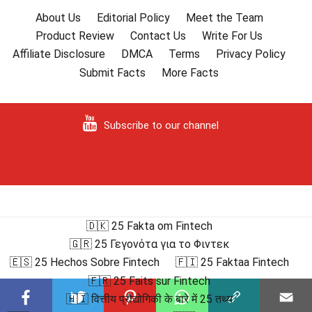
About Us
Editorial Policy
Meet the Team
Product Review
Contact Us
Write For Us
Affiliate Disclosure
DMCA
Terms
Privacy Policy
Submit Facts
More Facts
Subscribe to our channel
🇩🇰 25 Fakta om Fintech
🇬🇷 25 Γεγονότα για το Φιντεκ
🇪🇸 25 Hechos Sobre Fintech
🇫🇮 25 Faktaa Fintech
🇫🇷 25 Faits sur Fintech
🇭🇮 वित्तीय प्रौद्योगिकी के बारे में 25 तथ्य