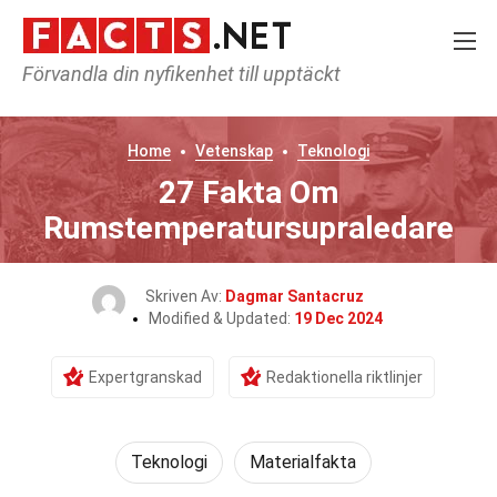
Förvandla din nyfikenhet till upptäckt
Home
Vetenskap
Teknologi
27 Fakta Om
Rumstemperatursupraledare
Skriven Av:
Dagmar Santacruz
Modified & Updated:
19 Dec 2024
Expertgranskad
Redaktionella riktlinjer
Teknologi
Materialfakta