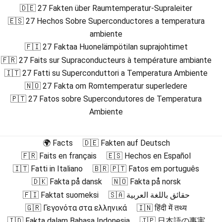
🇩🇪 27 Fakten über Raumtemperatur-Supraleiter
🇪🇸 27 Hechos Sobre Superconductores a temperatura
ambiente
🇫🇮 27 Faktaa Huonelämpötilan suprajohtimet
🇫🇷 27 Faits sur Supraconducteurs à température ambiante
🇮🇹 27 Fatti su Superconduttori a Temperatura Ambiente
🇳🇴 27 Fakta om Romtemperatur superledere
🇵🇹 27 Fatos sobre Supercondutores de Temperatura
Ambiente
🌍 Facts
🇩🇪 Fakten auf Deutsch
🇫🇷 Faits en français
🇪🇸 Hechos en Español
🇮🇹 Fatti in Italiano
🇧🇷 🇵🇹 Fatos em português
🇩🇰 Fakta på dansk
🇳🇴 Fakta på norsk
🇫🇮 Faktat suomeksi
🇸🇦 حقائق باللغة العربية
🇬🇷 Γεγονότα στα ελληνικά
🇮🇳 हिंदी में तथ्य
🇮🇩 Fakta dalam Bahasa Indonesia
🇯🇵 日本語の事実