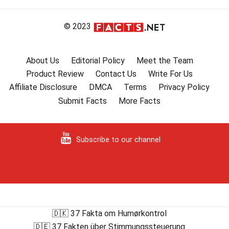
© 2023
About Us
Editorial Policy
Meet the Team
Product Review
Contact Us
Write For Us
Affiliate Disclosure
DMCA
Terms
Privacy Policy
Submit Facts
More Facts
Subscribe to our channel
🇩🇰 37 Fakta om Humørkontrol
🇩🇪 37 Fakten über Stimmungssteuerung