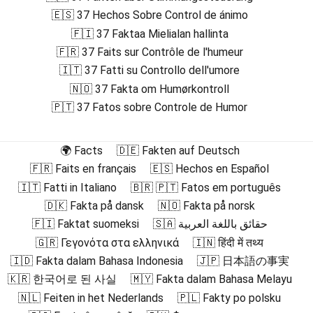
🇪🇸 37 Hechos Sobre Control de ánimo
🇫🇮 37 Faktaa Mielialan hallinta
🇫🇷 37 Faits sur Contrôle de l'humeur
🇮🇹 37 Fatti su Controllo dell'umore
🇳🇴 37 Fakta om Humørkontroll
🇵🇹 37 Fatos sobre Controle de Humor
🌍 Facts
🇩🇪 Fakten auf Deutsch
🇫🇷 Faits en français
🇪🇸 Hechos en Español
🇮🇹 Fatti in Italiano
🇧🇷 🇵🇹 Fatos em português
🇩🇰 Fakta på dansk
🇳🇴 Fakta på norsk
🇫🇮 Faktat suomeksi
🇸🇦 حقائق باللغة العربية
🇬🇷 Γεγονότα στα ελληνικά
🇮🇳 हिंदी में तथ्य
🇮🇩 Fakta dalam Bahasa Indonesia
🇯🇵 日本語の事実
🇰🇷 한국어로 된 사실
🇲🇾 Fakta dalam Bahasa Melayu
🇳🇱 Feiten in het Nederlands
🇵🇱 Fakty po polsku