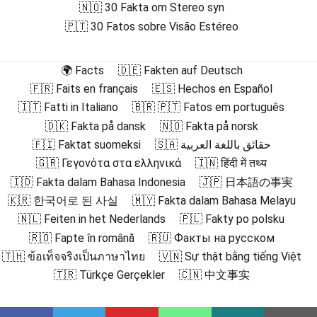
🇳🇴 30 Fakta om Stereo syn
🇵🇹 30 Fatos sobre Visão Estéreo
🌍 Facts
🇩🇪 Fakten auf Deutsch
🇫🇷 Faits en français
🇪🇸 Hechos en Español
🇮🇹 Fatti in Italiano
🇧🇷 🇵🇹 Fatos em português
🇩🇰 Fakta på dansk
🇳🇴 Fakta på norsk
🇫🇮 Faktat suomeksi
🇸🇦 حقائق باللغة العربية
🇬🇷 Γεγονότα στα ελληνικά
🇮🇳 हिंदी में तथ्य
🇮🇩 Fakta dalam Bahasa Indonesia
🇯🇵 日本語の事実
🇰🇷 한국어로 된 사실
🇲🇾 Fakta dalam Bahasa Melayu
🇳🇱 Feiten in het Nederlands
🇵🇱 Fakty po polsku
🇷🇴 Fapte în română
🇷🇺 Факты на русском
🇹🇭 ข้อเท็จจริงเป็นภาษาไทย
🇻🇳 Sự thật bằng tiếng Việt
🇹🇷 Türkçe Gerçekler
🇨🇳 中文事实