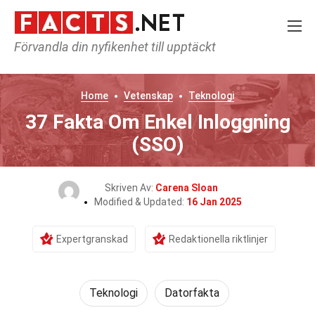
Förvandla din nyfikenhet till upptäckt
Home
Vetenskap
Teknologi
37 Fakta Om Enkel Inloggning
(SSO)
Skriven Av:
Carena Sloan
Modified & Updated:
16 Jan 2025
Expertgranskad
Redaktionella riktlinjer
Teknologi
Datorfakta