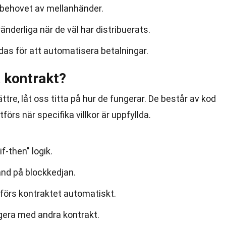
 behovet av mellanhänder.
nderliga när de väl har distribuerats.
as för att automatisera betalningar.
 kontrakt?
ttre, låt oss titta på hur de fungerar. De består av kod
förs när specifika villkor är uppfyllda.
f-then" logik.
tånd på blockkedjan.
utförs kontraktet automatiskt.
gera med andra kontrakt.