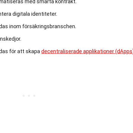
omatiseras med smarta kontrakt.
era digitala identiteter.
das inom försäkringsbranschen.
nskedjor.
das för att skapa
decentraliserade applikationer (dApps