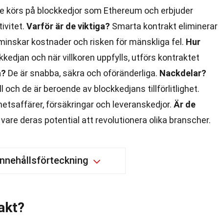
 De körs på blockkedjor som Ethereum och erbjuder
ivitet.
Varför är de viktiga?
Smarta kontrakt eliminerar
minskar kostnader och risken för mänskliga fel.
Hur
ckkedjan och när villkoren uppfylls, utförs kontraktet
a?
De är snabba, säkra och oföränderliga.
Nackdelar?
ll och de är beroende av blockkedjans tillförlitlighet.
etsaffärer, försäkringar och leveranskedjor.
Är de
vare deras potential att revolutionera olika branscher.
Innehållsförteckning
akt?