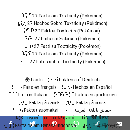
🇩🇰 27 Fakta om Toxtricity (Pokémon)
🇪🇸 27 Hechos Sobre Toxtricity (Pokémon)
🇫🇮 27 Faktaa Toxtricity (Pokémon)
🇫🇷 27 Faits sur Salarsen (Pokémon)
🇮🇹 27 Fatti su Toxtricity (Pokémon)
🇳🇴 27 Fakta om Toxtricity (Pokémon)
🇵🇹 27 Fatos sobre Toxtricity (Pokémon)
🌍 Facts
🇩🇪 Fakten auf Deutsch
🇫🇷 Faits en français
🇪🇸 Hechos en Español
🇮🇹 Fatti in Italiano
🇧🇷 🇵🇹 Fatos em português
🇩🇰 Fakta på dansk
🇳🇴 Fakta på norsk
🇫🇮 Faktat suomeksi
🇸🇦 حقائق باللغة العربية
🇬🇷 Γεγονότα στα ελληνικά
🇮🇳 हिंदी में तथ्य
🇮🇩 Fakta dalam Bahasa Indonesia
🇯🇵 日本語の事実