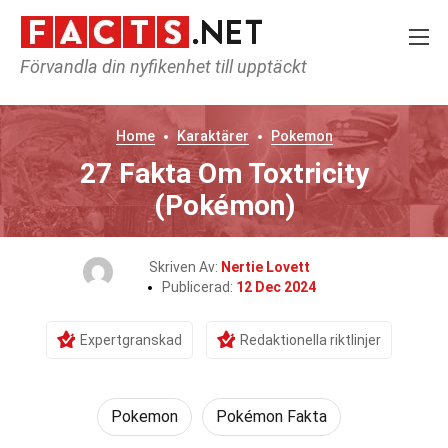
Förvandla din nyfikenhet till upptäckt
Home
Karaktärer
Pokemon
27 Fakta Om Toxtricity
(Pokémon)
Skriven Av:
Nertie Lovett
Publicerad:
12 Dec 2024
Expertgranskad
Redaktionella riktlinjer
Pokemon
Pokémon Fakta