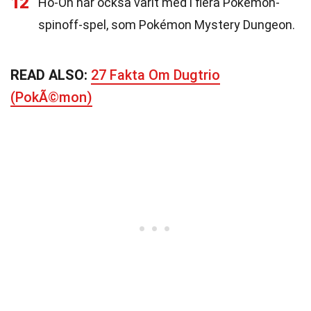
12
Ho-Oh har också varit med i flera Pokémon-
spinoff-spel, som Pokémon Mystery Dungeon.
READ ALSO:
27 Fakta Om Dugtrio
(PokÃ©mon)