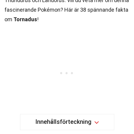
Thundurus och Landorus. Vill du veta mer om denna
fascinerande Pokémon? Här är 38 spännande fakta
om
Tornadus
!
Innehållsförteckning