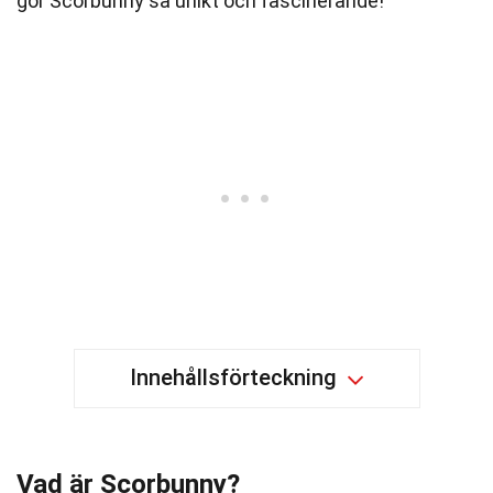
gör Scorbunny så unikt och fascinerande!
Innehållsförteckning
Vad är Scorbunny?