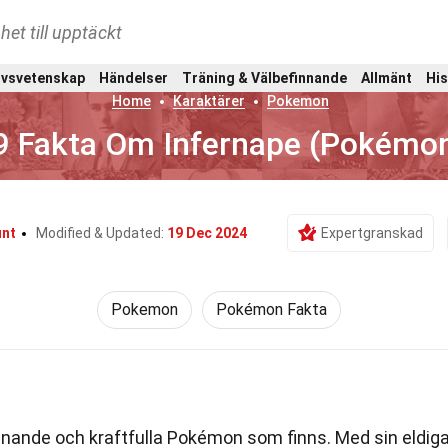
het till upptäckt
ivsvetenskap
Händelser
Träning & Välbefinnande
Allmänt
His
Home
Karaktärer
Pokemon
9 Fakta Om Infernape (Pokémo
unt
Modified & Updated:
19 Dec 2024
Expertgranskad
Pokemon
Pokémon Fakta
nande och kraftfulla Pokémon som finns. Med sin eldig