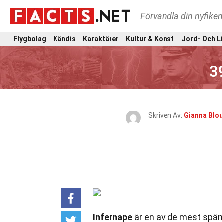
Förvandla din nyfiken
Flygbolag
Kändis
Karaktärer
Kultur & Konst
Jord- Och L
3
Skriven Av:
Gianna Blo
Infernape
är en av de mest spän