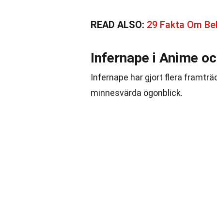
READ ALSO:
29 Fakta Om Be
Infernape i Anime oc
Infernape har gjort flera framt
minnesvärda ögonblick.