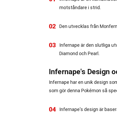
motståndare i strid.
02
Den utvecklas från Monferno
03
Infernape är den slutliga 
Diamond och Pearl.
Infernape's Design o
Infernape har en unik design som 
som gör denna Pokémon så speci
04
Infernape's design är baser