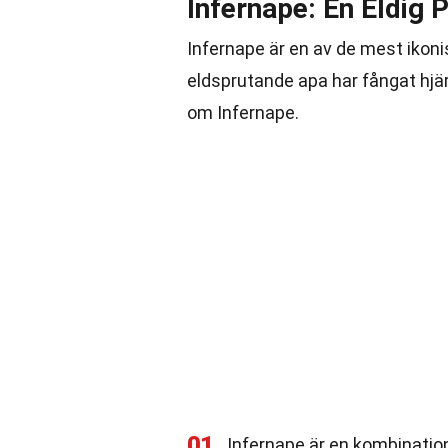
Infernape: En Eldig
Infernape är en av de mest ikon
eldsprutande apa har fångat hjä
om Infernape.
01
Infernape är en kombination 