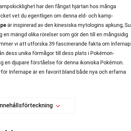
ampskicklighet har den fångat hjärtan hos många
ycket vet du egentligen om denna eld- och kamp-
ape
är inspirerad av den kinesiska mytologins apkung, S
ig en mängd olika rörelser som gör den till en mångsidig
mer vi att utforska 39 fascinerande fakta om Inferna
rån dess unika förmågor till dess plats i Pokémon-
ig en djupare förståelse för denna ikoniska Pokémon.
ör Infernape är en favorit bland både nya och erfarna
Innehållsförteckning