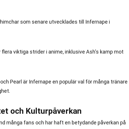
mchar som senare utvecklades till Infernape i
v flera viktiga strider i anime, inklusive Ash's kamp mot
ch Pearl är Infernape en populär val för många tränare
ghet.
tet och Kulturpåverkan
bland många fans och har haft en betydande påverkan på