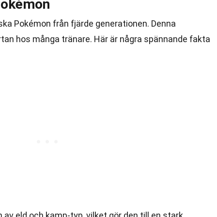
 Pokémon
iska Pokémon från fjärde generationen. Denna
rtan hos många tränare. Här är några spännande fakta
av eld och kamp-typ, vilket gör den till en stark