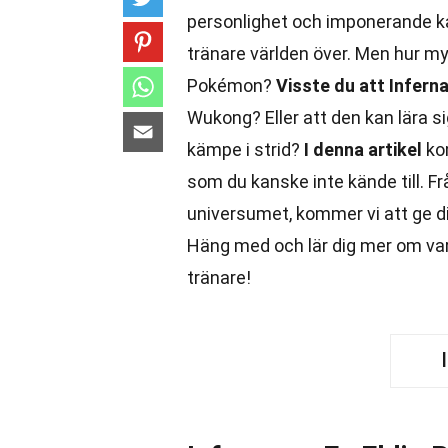
personlighet och imponerande k
tränare världen över. Men hur m
Pokémon?
Visste du att Infern
Wukong? Eller att den kan lära s
kämpe i strid?
I denna artikel
kom
som du kanske inte kände till. F
universumet, kommer vi att ge d
Häng med och lär dig mer om varf
tränare!