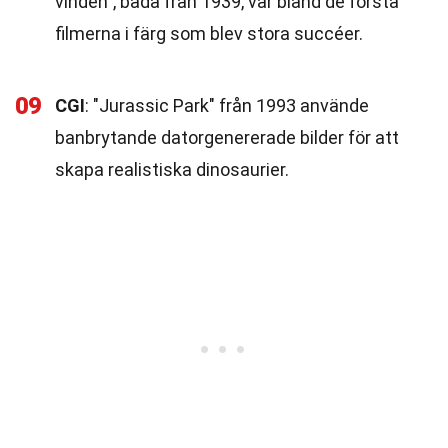
vinden", båda från 1939, var bland de första
filmerna i färg som blev stora succéer.
09
CGI
: "Jurassic Park" från 1993 använde
banbrytande datorgenererade bilder för att
skapa realistiska dinosaurier.