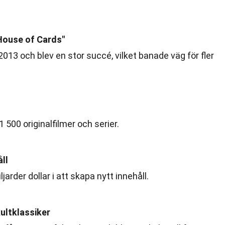
"House of Cards"
013 och blev en stor succé, vilket banade väg för fler
1 500 originalfilmer och serier.
åll
ljarder dollar i att skapa nytt innehåll.
kultklassiker