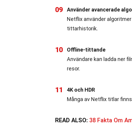
09
Använder avancerade algo
Netflix använder algoritme
tittarhistorik.
10
Offline-tittande
Användare kan ladda ner filme
resor.
11
4K och HDR
Många av Netflix titlar finns
READ ALSO:
38 Fakta Om A