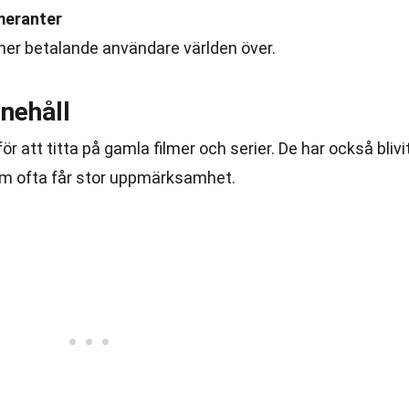
meranter
ner betalande användare världen över.
nnehåll
för att titta på gamla filmer och serier. De har också blivi
 som ofta får stor uppmärksamhet.