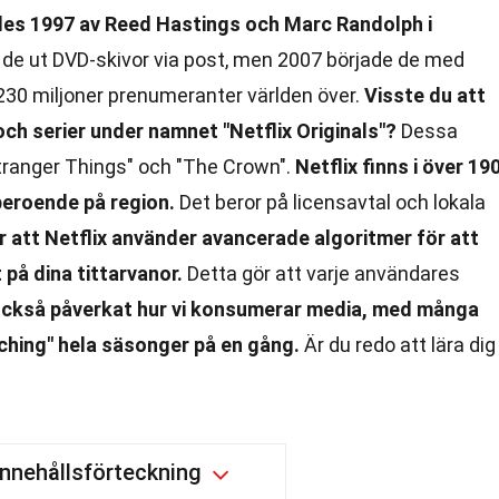
des 1997 av Reed Hastings och Marc Randolph i
 de ut DVD-skivor via post, men 2007 började de med
 230 miljoner prenumeranter världen över.
Visste du att
och serier under namnet "Netflix Originals"?
Dessa
Stranger Things" och "The Crown".
Netflix finns i över 19
 beroende på region.
Det beror på licensavtal och lokala
r att Netflix använder avancerade algoritmer för att
på dina tittarvanor.
Detta gör att varje användares
 också påverkat hur vi konsumerar media, med många
ching" hela säsonger på en gång.
Är du redo att lära dig
Innehållsförteckning