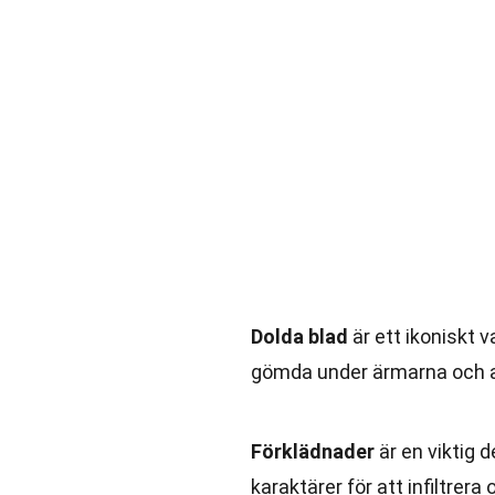
Dolda blad
är ett ikoniskt 
gömda under ärmarna och an
Förklädnader
är en viktig d
karaktärer för att infiltrer