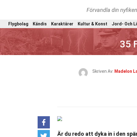
Förvandla din nyfiken
Flygbolag
Kändis
Karaktärer
Kultur & Konst
Jord- Och L
35 
Skriven Av:
Madelon L
Är du redo att dyka in i den sp