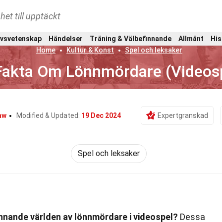
het till upptäckt
ivsvetenskap
Händelser
Träning & Välbefinnande
Allmänt
His
Home
Kultur & Konst
Spel och leksaker
Fakta Om Lönnmördare (Videos
aw
Modified & Updated:
19 Dec 2024
Expertgranskad
Spel och leksaker
ännande världen av lönnmördare i videospel?
Dessa