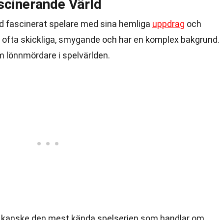
scinerande Värld
tid fascinerat spelare med sina hemliga
uppdrag
och
r ofta skickliga, smygande och har en komplex bakgrund.
 lönnmördare i spelvärlden.
 kanske den mest kända spelserien som handlar om