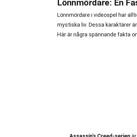
Lönnmördare: En Fa
Lönnmördare i videospel har all
mystiska liv. Dessa karaktärer ä
Här är några spännande fakta om
Assassin's Creed-serien
är