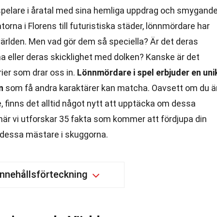
 spelare i åratal med sina hemliga uppdrag och smygand
torna i Florens till futuristiska städer, lönnmördare har
elvärlden. Men vad gör dem så speciella? Är det deras
a eller deras skicklighet med dolken? Kanske är det
er som drar oss in.
Lönnmördare i spel erbjuder en uni
n
som få andra karaktärer kan matcha. Oavsett om du ä
e, finns det alltid något nytt att upptäcka om dessa
när vi utforskar 35 fakta som kommer att fördjupa din
 dessa mästare i skuggorna.
Innehållsförteckning