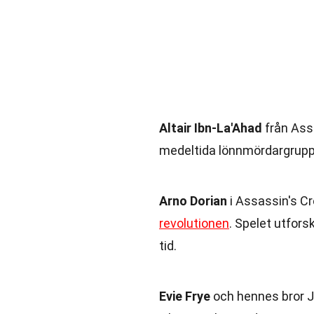
Altair Ibn-La'Ahad
från Ass
medeltida lönnmördargrupp 
Arno Dorian
i Assassin's C
revolutionen
. Spelet utfor
tid.
Evie Frye
och hennes bror J