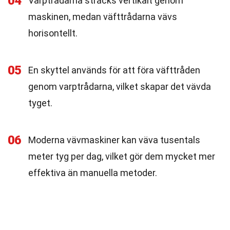
04
Varptrådarna sträcks vertikalt genom
maskinen, medan väfttrådarna vävs
horisontellt.
05
En skyttel används för att föra väfttråden
genom varptrådarna, vilket skapar det vävda
tyget.
06
Moderna vävmaskiner kan väva tusentals
meter tyg per dag, vilket gör dem mycket mer
effektiva än manuella metoder.