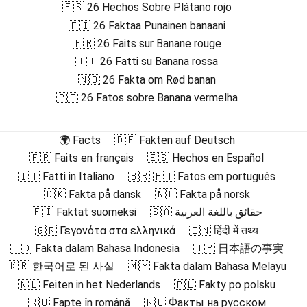
🇪🇸 26 Hechos Sobre Plátano rojo
🇫🇮 26 Faktaa Punainen banaani
🇫🇷 26 Faits sur Banane rouge
🇮🇹 26 Fatti su Banana rossa
🇳🇴 26 Fakta om Rød banan
🇵🇹 26 Fatos sobre Banana vermelha
🌍 Facts
🇩🇪 Fakten auf Deutsch
🇫🇷 Faits en français
🇪🇸 Hechos en Español
🇮🇹 Fatti in Italiano
🇧🇷 🇵🇹 Fatos em português
🇩🇰 Fakta på dansk
🇳🇴 Fakta på norsk
🇫🇮 Faktat suomeksi
🇸🇦 حقائق باللغة العربية
🇬🇷 Γεγονότα στα ελληνικά
🇮🇳 हिंदी में तथ्य
🇮🇩 Fakta dalam Bahasa Indonesia
🇯🇵 日本語の事実
🇰🇷 한국어로 된 사실
🇲🇾 Fakta dalam Bahasa Melayu
🇳🇱 Feiten in het Nederlands
🇵🇱 Fakty po polsku
🇷🇴 Fapte în română
🇷🇺 Факты на русском