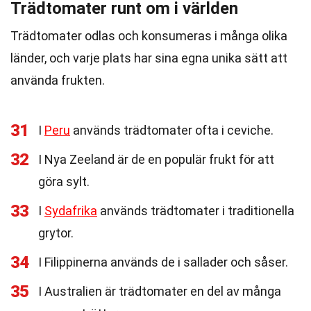
Trädtomater runt om i världen
Trädtomater odlas och konsumeras i många olika
länder, och varje plats har sina egna unika sätt att
använda frukten.
31
I
Peru
används trädtomater ofta i ceviche.
32
I Nya Zeeland är de en populär frukt för att
göra sylt.
33
I
Sydafrika
används trädtomater i traditionella
grytor.
34
I Filippinerna används de i sallader och såser.
35
I Australien är trädtomater en del av många