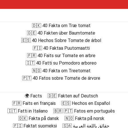
🇩🇰 40 Fakta om Træ tomat
🇩🇪 40 Fakten über Baumtomate
🇪🇸 40 Hechos Sobre Tomate de árbol
🇫🇮 40 Faktaa Puutomaatti
🇫🇷 40 Faits sur Tomate en arbre
🇮🇹 40 Fatti su Pomodoro arboreo
🇳🇴 40 Fakta om Treetomat
🇵🇹 40 Fatos sobre Tomate de árvore
🌍 Facts
🇩🇪 Fakten auf Deutsch
🇫🇷 Faits en français
🇪🇸 Hechos en Español
🇮🇹 Fatti in Italiano
🇧🇷 🇵🇹 Fatos em português
🇩🇰 Fakta på dansk
🇳🇴 Fakta på norsk
🇫🇮 Faktat suomeksi
🇸🇦 حقائق باللغة العربية