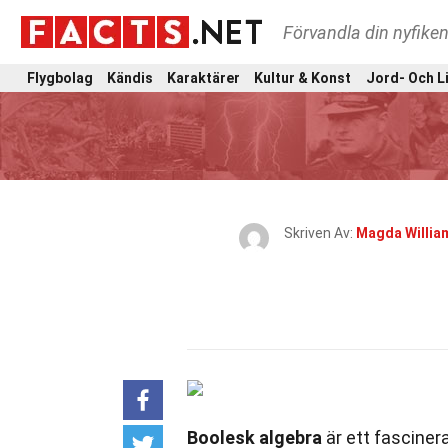
Förvandla din nyfiken
Flygbolag
Kändis
Karaktärer
Kultur & Konst
Jord- Och L
Skriven Av:
Magda Willia
Boolesk algebra
är ett fascine