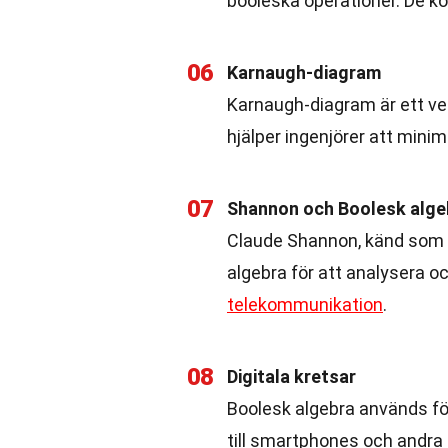
booleska operationer. De k
06
Karnaugh-diagram
Karnaugh-diagram är ett ve
hjälper ingenjörer att minim
07
Shannon och Boolesk alge
Claude Shannon, känd som 
algebra för att analysera o
telekommunikation
.
08
Digitala kretsar
Boolesk algebra används för 
till smartphones och andra 