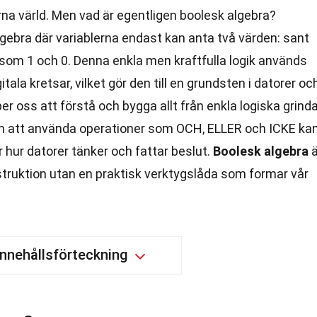
a värld. Men vad är egentligen boolesk algebra?
lgebra där variablerna endast kan anta två värden: sant
e som 1 och 0. Denna enkla men kraftfulla logik används
tala kretsar, vilket gör den till en grundsten i datorer oc
er oss att förstå och bygga allt från enkla logiska grind
om att använda operationer som OCH, ELLER och ICKE ka
r hur datorer tänker och fattar beslut.
Boolesk algebra
ä
nstruktion utan en praktisk verktygslåda som formar vår
Innehållsförteckning