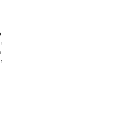
h
ar
n
r