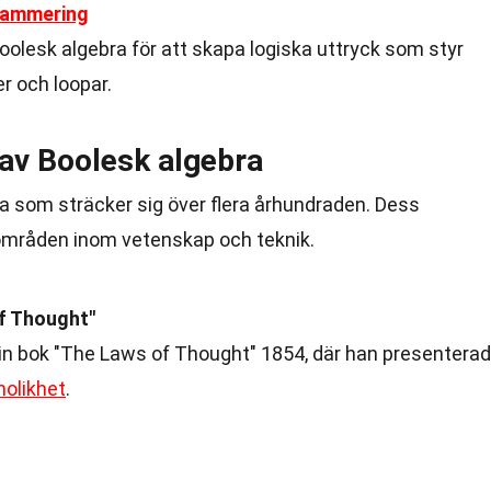
rammering
olesk algebra för att skapa logiska uttryck som styr
r och loopar.
 av Boolesk algebra
ria som sträcker sig över flera århundraden. Dess
områden inom vetenskap och teknik.
of Thought"
in bok "The Laws of Thought" 1854, där han presentera
nolikhet
.