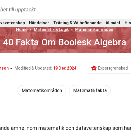
het till upptäckt
ivsvetenskap
Händelser
Träning & Välbefinnande
Allmänt
His
Home
Matematik & Logik
Matematikområden
40 Fakta Om Boolesk Algebra
mson
Modified & Updated:
19 Dec 2024
Expertgranskad
Matematikområden
Matematikfakta
rande ämne inom matematik och datavetenskap som ha