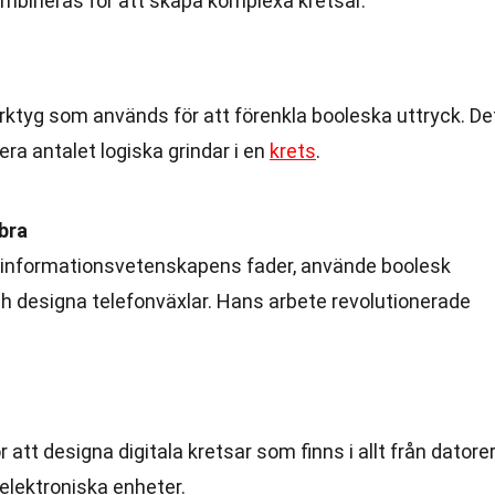
ombineras för att skapa komplexa kretsar.
rktyg som används för att förenkla booleska uttryck. De
era antalet logiska grindar i en
krets
.
bra
informationsvetenskapens fader, använde boolesk
ch designa telefonväxlar. Hans arbete revolutionerade
att designa digitala kretsar som finns i allt från datore
elektroniska enheter.