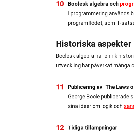
10
Boolesk algebra och
prog
I programmering används bo
programflödet, som if-satse
Historiska aspekter
Boolesk algebra har en rik histo
utveckling har påverkat många 
11
Publicering av "The Laws 
George Boole publicerade s
sina idéer om logik och
san
12
Tidiga tillämpningar