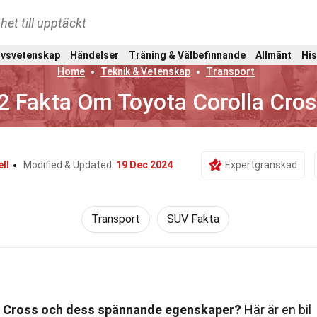
het till upptäckt
ivsvetenskap
Händelser
Träning & Välbefinnande
Allmänt
His
Home
Teknik & Vetenskap
Transport
2 Fakta Om Toyota Corolla Cros
ll
Modified & Updated:
19 Dec 2024
Expertgranskad
Transport
SUV Fakta
la Cross och dess spännande egenskaper?
Här är en bil