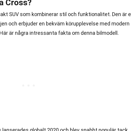
la Cross?
akt SUV som kombinerar stil och funktionalitet. Den är 
iljen och erbjuder en bekväm körupplevelse med modern
Här är några intressanta fakta om denna bilmodell.
ss lanserades globalt 2020 och blev snabbt populär tack