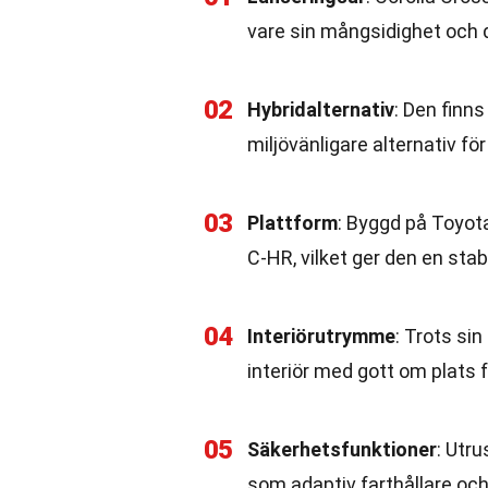
vare sin mångsidighet och 
02
Hybridalternativ
: Den finns
miljövänligare alternativ fö
03
Plattform
: Byggd på Toyo
C-HR, vilket ger den en sta
04
Interiörutrymme
: Trots si
interiör med gott om plats
05
Säkerhetsfunktioner
: Utr
som adaptiv farthållare och