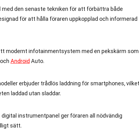
d med den senaste tekniken för att förbättra både
esignad för att hålla föraren uppkopplad och informerad
 ett modernt infotainmentsystem med en pekskärm som
 och
Android
Auto.
odeller erbjuder trådlös laddning för smartphones, vilke
eten laddad utan sladdar.
n digital instrumentpanel ger föraren all nödvändig
igt sätt.