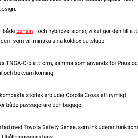
design.
 i både
bensin
– och hybridversioner, vilket gör den till ett
r dem som vill minska sina koldioxidutsläpp.
tas TNGA-C-plattform, samma som används för Prius o
bil och bekväm körning.
n kompakta storlek erbjuder Corolla Cross ett rymligt
 för både passagerare och bagage.
ustad med Toyota Safety Sense, som inkluderar funktion
 filhållningsassistans.